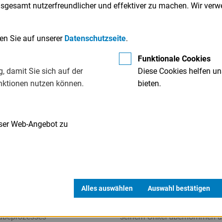
nsgesamt nutzerfreundlicher und effektiver zu machen. Wir ver
den Sie auf unserer
Datenschutzseite
.
Funktionale Cookies
, damit Sie sich auf der
Diese Cookies helfen un
nktionen nutzen können.
bieten.
nser Web-Angebot zu
MNE
UNTERNEHMEN
NGENDES PROBLEM“
GUTES BROT BRAUCHT SEI
ZEIT
igner, Bayerische
haftministerin und
Das Wissen die Bäckermeiste
zende des LfA-
Arno Nußstein Bäckerei seit 
Alles auswählen
Auswahl bestätigen
tungsrates über die
Jahren. 2016 hat Ulf Fischer 
exität des
Amberger Traditionsbäckerei
abeprozesses
seinem Onkel übernommen 