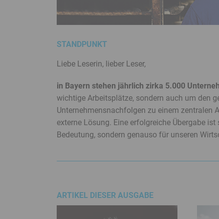
Service
Menü
Juristisches
Menü
STANDPUNKT
Liebe Leserin, lieber Leser,
in Bayern stehen jährlich zirka 5.000 Untern
wichtige Arbeitsplätze, sondern auch um den g
Unternehmens­nachfolgen zu einem zentralen Anl
externe Lösung. Eine erfolgreiche Übergabe ist
Bedeutung, sondern genauso für unseren Wirtsc
ARTIKEL DIESER AUSGABE