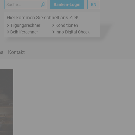
Suche
Banken-Login
EN
Hier kommen Sie schnell ans Ziel!
Tilgungsrechner
Konditionen
Beihilferechner
Inno-Digital-Check
ns
Kontakt
Bäckermeister Ulf Fischer im Kühlraum der Backstube seiner A
Foto: Conny Mirbach