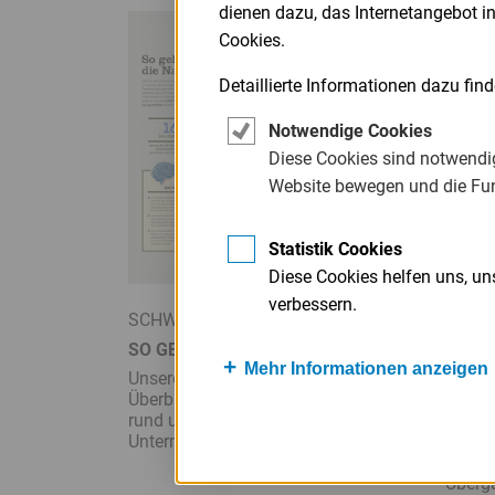
dienen dazu, das Internetangebot i
Cookies.
Detaillierte Informationen dazu fin
Notwendige Cookies
Diese Cookies sind notwendig
Website bewegen und die Fu
Statistik Cookies
Diese Cookies helfen uns, u
verbessern.
SCHWERPUNKT-THEMA
KOLU
SO GELINGT DIE NACHFOLGE
„DRÄ
Mehr Informationen anzeigen
Unsere Infografik gibt Ihnen einen
Ilse A
Überblick der Förder­möglichkeiten
Wirtsc
rund um das Thema
Vorsit
Unternehmens­nachfolge.
Verwal
Kompl
Überg