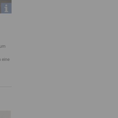
 um
h eine