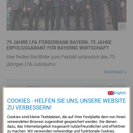
Service
Menü
Juristisches
Menü
75 JAHRE LFA FÖRDERBANK BAYERN: 75 JAHRE
ERFOLGSGARANT FÜR BAYERNS WIRTSCHAFT
Hier finden Sie Bilder zum Festakt anlässlich des 75-
jährigen LfA-Jubiläums
Download
English
COOKIES - HELFEN SIE UNS, UNSERE WEBSITE
ZU VERBESSERN!
Cookies sind kleine Textdateien, die auf Ihrer Festplatte dem von Ihnen
verwendeten Browser zugeordnet gespeichert werden. Sie dienen
dazu, das Internetangebot insgesamt nutzerfreundlicher und effektiver
zu machen. Wir verwenden notwendige und funktionale Cookies.