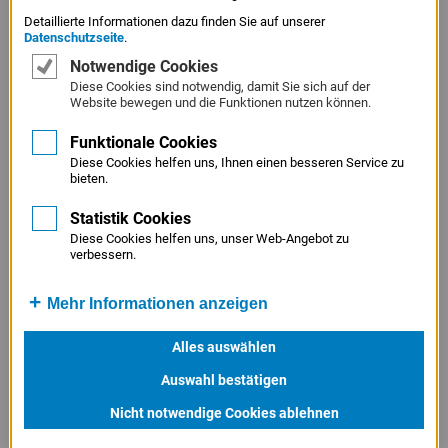
Detaillierte Informationen dazu finden Sie auf unserer
Datenschutzseite
.
Notwendige Cookies
Diese Cookies sind notwendig, damit Sie sich auf der
JAHRESBILANZ DER LFA: STARKES FÖRDERJAHR 2025
Website bewegen und die Funktionen nutzen können.
– 45 PROZENT MEHR FÖRDERLEISTUNG FÜR
GRÜNDUNG, WACHSTUM UND TRANSFORMATION IN
Funktionale Cookies
BAYERN
Diese Cookies helfen uns, Ihnen einen besseren Service zu
bieten.
Hier finden Sie Bilder zur LfA-Bilanzpressekonferenz zum
Geschäftsjahr 2025
Statistik Cookies
Download
Diese Cookies helfen uns, unser Web-Angebot zu
verbessern.
Mehr Informationen anzeigen
Alles auswählen
Auswahl bestätigen
Nicht notwendige Cookies ablehnen