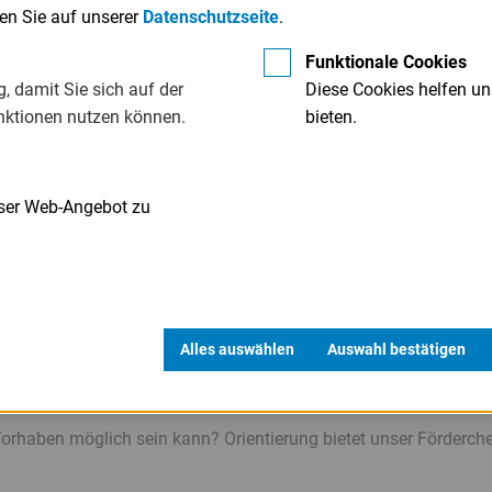
den Sie auf unserer
Datenschutzseite
.
Funktionale Cookies
ngen (Stufe 1)
, damit Sie sich auf der
Diese Cookies helfen un
 HighEnd-Digitalisierungen (Stufen 2 und 3) möglich. Details h
nktionen nutzen können.
bieten.
nser Web-Angebot zu
LISIERUNG
Alles auswählen
Auswahl bestätigen
gitalisierung gibt es jeweils drei Förderstufen: Je
anspruchsvol
Vorhaben möglich sein kann? Orientierung bietet unser Förderch