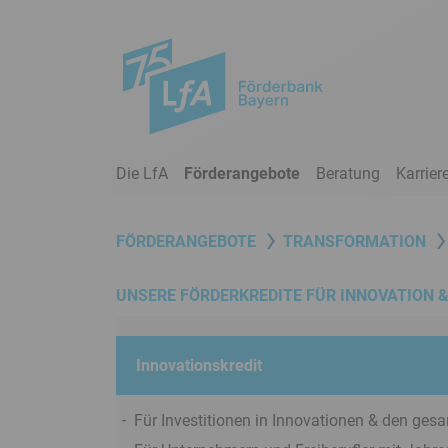
Sprungmarken
Kontrast
-
Modus
Meta-
Navigation
mit
Suche,
Die LfA
Förderangebote
Beratung
Karrier
Zur
Link
Startseite
zum
deutsch
Bankenportal
Banner
Banner
FÖRDERANGEBOTE
TRANSFORMATION
und
überspringen
Ende
Sprachwechsel
UNSERE FÖRDERKREDITE FÜR INNOVATION &
Hauptnavigation
Rechner
/
Innovationskredit
Konditionen
Inhalt
Für Investitionen in Innovationen & den ge
Service