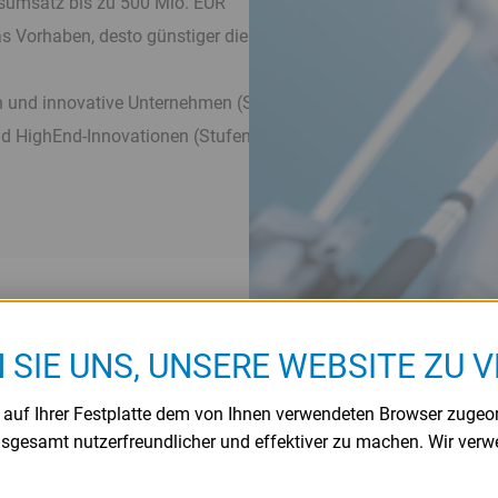
esumsatz bis zu 500 Mio. EUR
as Vorhaben, desto günstiger die Zinssätze
 und innovative Unternehmen (Stufe 1)
 HighEnd-Innovationen (Stufen 2 und 3) möglich. Details hierz
N SIE UNS, UNSERE WEBSITE ZU 
e auf Ihrer Festplatte dem von Ihnen verwendeten Browser zugeo
sumsatz bis zu 500 Mio. EUR (Förderung von Basisdigitalisierun
nsgesamt nutzerfreundlicher und effektiver zu machen. Wir ver
as Vorhaben, desto günstiger die Zinssätze