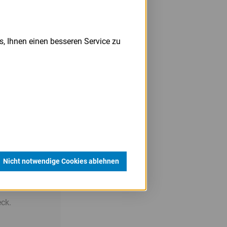
s, Ihnen einen besseren Service zu
ierzu siehe
Nicht notwendige Cookies ablehnen
ler
das Vorhaben
eck.