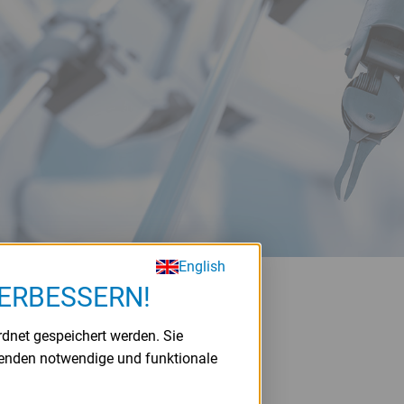
u siehe
English
VERBESSERN!
rdnet gespeichert werden. Sie
gen nur für
wenden notwendige und funktionale