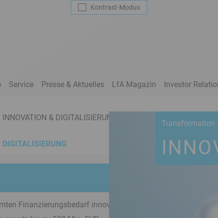
Kontrast
-Modus
e
Service
Presse & Aktuelles
LfA Magazin
Investor Relati
INNOVATION & DIGITALISIERUNG
Transformation
INNO
 DIGITALISIERUNG
samten Finanzierungsbedarf innovativer Unternehmen