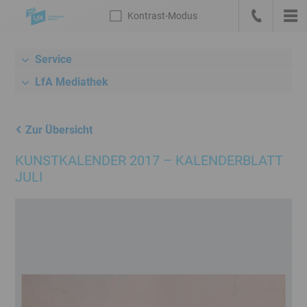
Sprungmarken
Kontrast
-Modus
Die
Kontrast
-
Hau
LfA
Zur
anrufen
Modus
Startseite
Service
Meta-
deutsch
Navigation
LfA Mediathek
mit
Suche,
Link
Zur Übersicht
zum
KUNSTKALENDER 2017 – KALENDERBLATT
Bankenportal
JULI
und
Sprachwechsel
Hauptnavigation
Unternavigation
Rechner
/
Konditionen
Inhalt