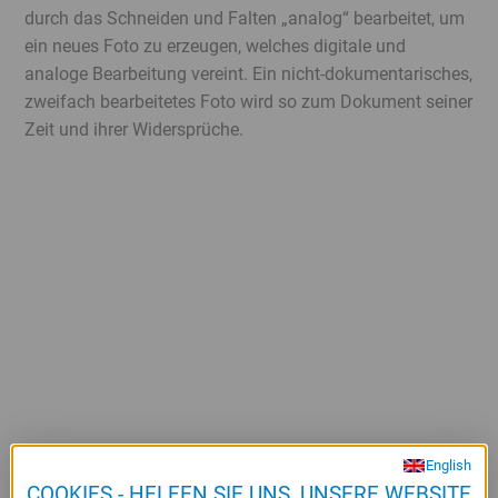
durch das Schneiden und Falten „analog“ bearbeitet, um
ein neues Foto zu erzeugen, welches digitale und
analoge Bearbeitung vereint. Ein nicht-dokumentarisches,
zweifach bearbeitetes Foto wird so zum Dokument seiner
Zeit und ihrer Widersprüche.
English
COOKIES - HELFEN SIE UNS, UNSERE WEBSITE