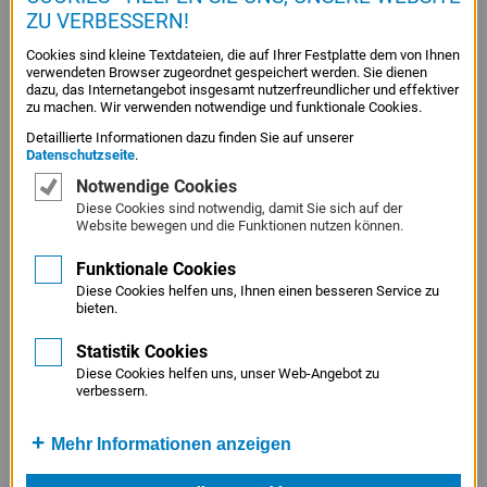
ZU VERBESSERN!
Cookies sind kleine Textdateien, die auf Ihrer Festplatte dem von Ihnen
Kunsthistorisch versierten Betrachtern dürfte das Motiv
verwendeten Browser zugeordnet gespeichert werden. Sie dienen
bekannt vorkommen. Ferdinand Hodler schuf 1892 das
dazu, das Internetangebot insgesamt nutzerfreundlicher und effektiver
zu machen. Wir verwenden notwendige und funktionale Cookies.
große symbolistische Gemälde der „Lebensmüden“
Detaillierte Informationen dazu finden Sie auf unserer
(Neue Pinakothek), fünf stummer Gesellen auf einer
Datenschutzseite
.
Bank, denen jede Kommunikation mit der Außenwelt
Notwendige Cookies
abhanden gekommen zu sein scheint. Der mittlere, den
Diese Cookies sind notwendig, damit Sie sich auf der
man wie eine pessimistische Christusfigur bei einem
Website bewegen und die Funktionen nutzen können.
depressiven Abendmahl deuten kann, hat seine Hände
Funktionale Cookies
kraftlos auf der Bank abgelegt. Bei Loske hält er als
Diese Cookies helfen uns, Ihnen einen besseren Service zu
Einziger das Handy nur mit der Linken, während die
bieten.
Rechte wie bei Hodler auf der Bank liegt. 2016 müssen
Statistik Cookies
Mails, Posts oder Tweets gecheckt werden – die
Diese Cookies helfen uns, unser Web-Angebot zu
Kommunikation zwischen nahen Menschen findet jedoch
verbessern.
nicht mehr sichtbar für uns statt.
Mehr Informationen anzeigen
Text: Jochen Meister