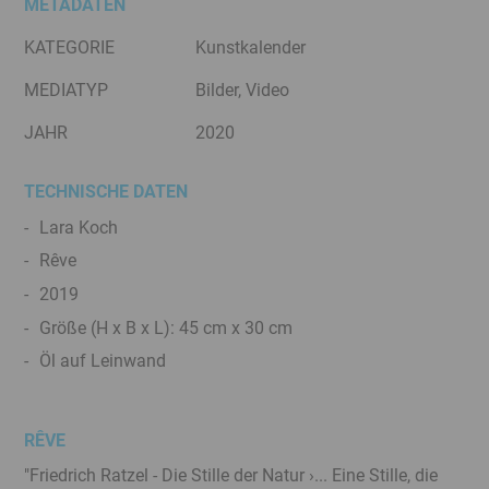
METADATEN
KATEGORIE
Kunstkalender
MEDIATYP
Bilder, Video
JAHR
2020
TECHNISCHE DATEN
Lara Koch
Rêve
2019
Größe (H x B x L): 45 cm x 30 cm
Öl auf Leinwand
RÊVE
"Friedrich Ratzel - Die Stille der Natur ›... Eine Stille, die