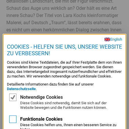
detaillosen Landschaft, die mit der Figur verschmilzt.
Schaut das Auge uns wirklich an? Oder hält es eine Art
innere Schau? Der Titel von Lara Kochs kleinformatiger
Malerei, auf Deutsch „Traum“, lässt bereits erahnen, dass
es nicht um einen herkömmlichen Dialog zwischen Innen
und Außen geht. Die Malerin spricht von einem
English
Tagtraum, von der Sehnsucht nach etwas Großem, dem
COOKIES - HELFEN SIE UNS, UNSERE WEBSITE
Meer, wenn sie über die Motivation zu diesem Motiv
ZU VERBESSERN!
redet. Nicht ein konkreter Strand steht dabei im Sinn,
Cookies sind kleine Textdateien, die auf Ihrer Festplatte dem von Ihnen
sondern ein „ozeanisches Gefühl“, denn das Meer ist die
verwendeten Browser zugeordnet gespeichert werden. Sie dienen
dazu, das Internetangebot insgesamt nutzerfreundlicher und effektiver
stille Weite, in deren Angesicht man zu sich selbst finden
zu machen. Wir verwenden notwendige und funktionale Cookies.
kann. Es ist der Moment der Selbstverlorenheit, des
Detaillierte Informationen dazu finden Sie auf unserer
Erfasstseins von etwas, das unfassbar scheint.
Datenschutzseite
.
Die Malerin entschleunigt. Was als Modebegriff
Notwendige Cookies
inzwischen oft nur noch Worthülse ist, bedeutet im
Diese Cookies sind notwendig, damit Sie sich auf der
Website bewegen und die Funktionen nutzen können.
Prozess der Bildentstehung den konkreten Wechsel
zwischen einer schnellen, unmittelbaren Zeichnung und
Funktionale Cookies
dem folgenden langsamen Malvorgang. In traditioneller
Diese Cookies helfen uns, Ihnen einen besseren Service zu