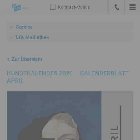
Sprungmarken
Kontrast
-Modus
Die
Kontrast
-
Hau
LfA
Zur
anrufen
Modus
Startseite
Service
Meta-
deutsch
Navigation
LfA Mediathek
mit
Suche,
Link
Zur Übersicht
zum
KUNSTKALENDER 2020 – KALENDERBLATT
Bankenportal
APRIL
und
Sprachwechsel
Hauptnavigation
Unternavigation
Rechner
/
Konditionen
Inhalt