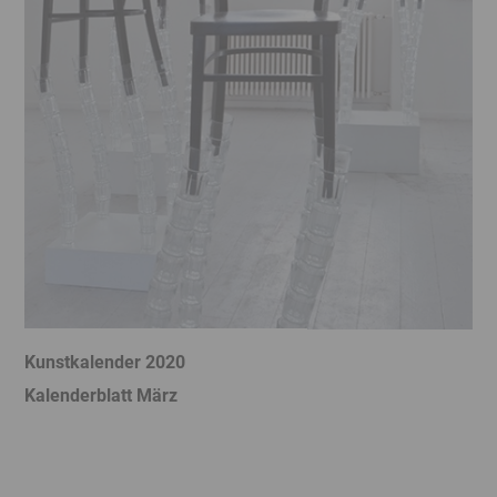
Kunstkalender 2020
K
Kalenderblatt März
K