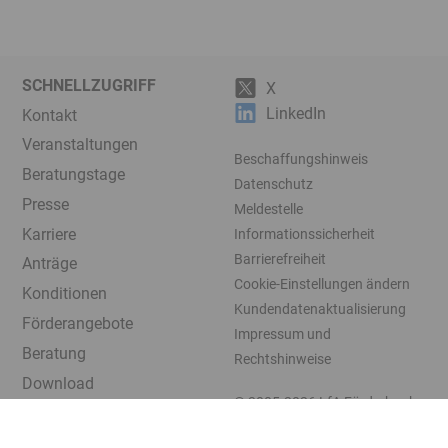
SCHNELLZUGRIFF
X
LinkedIn
Kontakt
Veranstaltungen
Beschaffungshinweis
Beratungstage
Datenschutz
Presse
Meldestelle
Karriere
Informationssicherheit
Barrierefreiheit
Anträge
Cookie-Einstellungen ändern
Konditionen
Kundendatenaktualisierung
Förderangebote
Impressum und
Beratung
Rechtshinweise
Download
© 2005-2026
LfA Förderbank
Bayern