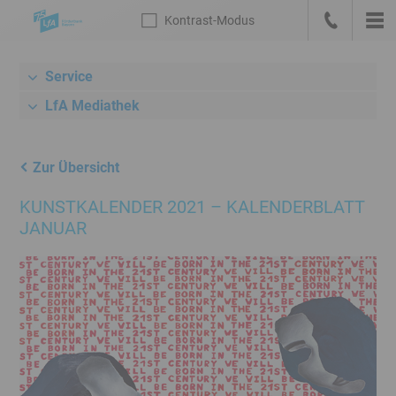
Sprungmarken
Kontrast
-Modus
Die
Kontrast
-
Hau
LfA
Zur
anrufen
Modus
Startseite
Service
Meta-
deutsch
Navigation
LfA Mediathek
mit
Suche,
Link
Zur Übersicht
zum
KUNSTKALENDER 2021 – KALENDERBLATT
Bankenportal
JANUAR
und
Sprachwechsel
Hauptnavigation
Unternavigation
Rechner
/
Konditionen
Inhalt