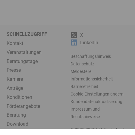
SCHNELLZUGRIFF
X
LinkedIn
Kontakt
Veranstaltungen
Beschaffungshinweis
Beratungstage
Datenschutz
Presse
Meldestelle
Karriere
Informationssicherheit
Barrierefreiheit
Anträge
Cookie-Einstellungen ändern
Konditionen
Kundendatenaktualisierung
Förderangebote
Impressum und
Beratung
Rechtshinweise
Download
© 2005-2026
LfA Förderbank