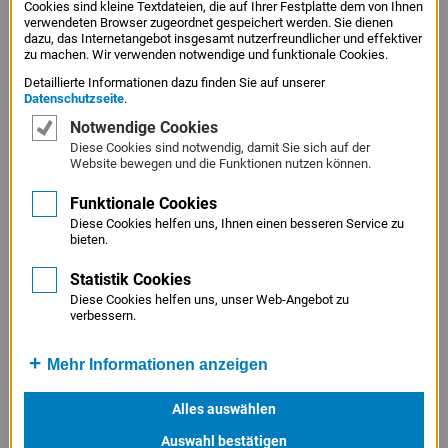
Supermenschen zu konstruieren, wie Kritiker befürchten.
Cookies sind kleine Textdateien, die auf Ihrer Festplatte dem von Ihnen
verwendeten Browser zugeordnet gespeichert werden. Sie dienen
In den Arbeiten von Lukas Mletzko ist der
dazu, das Internetangebot insgesamt nutzerfreundlicher und effektiver
zu machen. Wir verwenden notwendige und funktionale Cookies.
Transhumanismus, also die Vorstellung, Menschen durch
technische Eingriffe zu perfektionieren, ein zentrales
Detaillierte Informationen dazu finden Sie auf unserer
Datenschutzseite
.
Thema. Aus der klassischen Porträtmalerei kommend,
Notwendige Cookies
interessierte ihn, wie weit ein traditionelles Medium, das
Diese Cookies sind notwendig, damit Sie sich auf der
so alt wie die Zivilisation ist, dennoch nach vorne blicken
Website bewegen und die Funktionen nutzen können.
kann. Dass die Körper mit den abgestuften
Funktionale Cookies
Helligkeitsverläufen zugleich wie sichtbare Kraftfelder
Diese Cookies helfen uns, Ihnen einen besseren Service zu
wirken, ist dabei sehr stimmig. Er schafft Porträts von
bieten.
anonymen künftigen Individuen, von denen die Schrift
Statistik Cookies
verkündet: Wir werden im 21. Jahrhundert geboren
Diese Cookies helfen uns, unser Web-Angebot zu
werden.
verbessern.
Text: Jochen Meister
Mehr Informationen anzeigen
Alles auswählen
Auswahl bestätigen