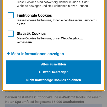
Diese Cookies sind notwendig, damit Sie sich auf der
14 Pferden und einen 16.000 Quadratmeter großen
Website bewegen und die Funktionen nutzen können.
Wellness-Park mit Pools, einem Natur-Spa und sogar mit
Funktionale Cookies
einem künstlich angelegten Bergsee.
Diese Cookies helfen uns, Ihnen einen besseren Service zu
bieten.
Banner
Statistik Cookies
überspringen
Diese Cookies helfen uns, unser Web-Angebot zu
verbessern.
Mehr Informationen anzeigen
Alles auswählen
Auswahl bestätigen
Nicht notwendige Cookies ablehnen
Der neu gestaltete Outdoor-Wellness-Park mit Pools und einem
Natur-Spa umfasst insgesamt 16.000 Quadratmeter
Banner
Banner