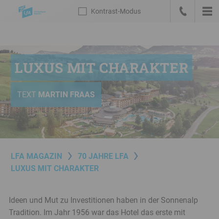
Sprungmarken
Kontrast
-Modus
Die
Kontrast
-
Hau
LfA
Zur
anrufen
Modus
Startseite
Meta-
deutsch
Navigation
LUXUS MIT CHARAKTER
mit
Suche,
Link
TEXT
MARTIN FRAAS
zum
Bankenportal
und
Sprachwechsel
Hauptnavigation
LFA MAGAZIN
70 JAHRE LFA
Rechner
LUXUS MIT CHARAKTER
/
Konditionen
Ideen und Mut zu Investitionen haben in der Sonnenalp
Inhalt
Tradition. Im Jahr 1956 war das Hotel das erste mit
Service