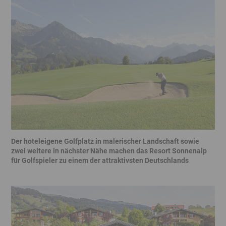
Ende
überspringen
Der hoteleigene Golfplatz in malerischer Landschaft sowie
zwei weitere in nächster Nähe machen das Resort Sonnenalp
für Golfspieler zu einem der attraktivsten Deutschlands
Banner
Ende
Banner
überspringen