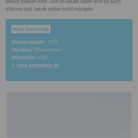
Resort bleiben wird. Und an neuen Ideen wird es auch
Viktoria und Jakob sicher nicht mangeln.
Hotel Sonnenalp
Gründungsjahr:
1919
Standort:
Ofterschwan
Mitarbeiter:
600
↳
www.sonnenalp.de
Banner
überspringen