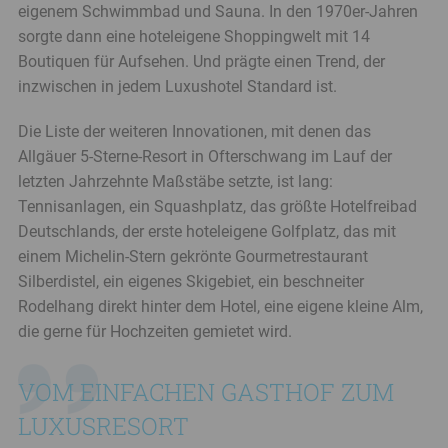
eigenem Schwimmbad und Sauna. In den 1970er-Jahren
Menü
sorgte dann eine hoteleigene Shoppingwelt mit 14
Juristisches
Boutiquen für Aufsehen. Und prägte einen Trend, der
Menü
inzwischen in jedem Luxushotel Standard ist.
LfA
Magazin
Die Liste der weiteren Innovationen, mit denen das
Menü
Allgäuer 5-Sterne-Resort in Ofterschwang im Lauf der
letzten Jahrzehnte Maßstäbe setzte, ist lang:
Tennisanlagen, ein Squashplatz, das größte Hotelfreibad
Deutschlands, der erste hoteleigene Golfplatz, das mit
einem Michelin-Stern gekrönte Gourmetrestaurant
Silberdistel, ein eigenes Skigebiet, ein beschneiter
Rodelhang direkt hinter dem Hotel, eine eigene kleine Alm,
die gerne für Hochzeiten gemietet wird.
VOM EINFACHEN GASTHOF ZUM
LUXUSRESORT