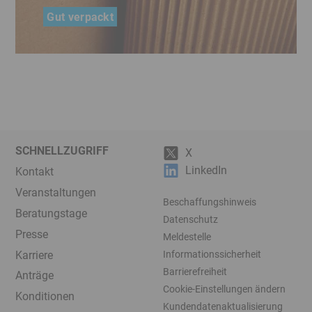
Gut verpackt
Klaus Nuscheler machte sich 1992
selbstständig, heute liefert TransPack-
Krumbach in ganz Europa aus
SCHNELLZUGRIFF
X
LinkedIn
Kontakt
Veranstaltungen
Beschaffungshinweis
Beratungstage
Datenschutz
Presse
Meldestelle
Karriere
Informationssicherheit
Barrierefreiheit
Anträge
Cookie-Einstellungen ändern
Konditionen
Kundendatenaktualisierung