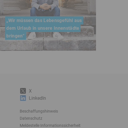
„Wir müssen das Lebensgefühl aus
dem Urlaub in unsere Innenstädte
bringen“
Stadtentwickler und CIMA-
Geschäftsführer Christian Hörmann im
Interview
X
LinkedIn
Beschaffungshinweis
Datenschutz
Meldestelle Informationssicherheit