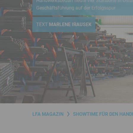
Handwerksbedarf heute vier Standorte in Ostb
Menü
Geschäftsführung auf der Erfolgsspur
Juristisches
Menü
TEXT
MARLENE IRAUSEK
LfA
Magazin
Menü
LFA MAGAZIN
SHOWTIME FÜR DEN HAND