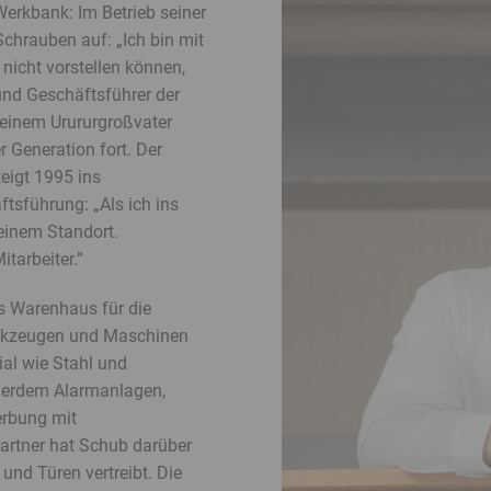
Banner
Werkbank: Im Betrieb seiner
überspringen
chrauben auf: „Ich bin mit
icht vorstellen können,
und Geschäftsführer der
einem Urururgroßvater
r Generation fort. Der
eigt 1995 ins
ftsführung: „Als ich ins
einem Standort.
itarbeiter.”
s Warenhaus für die
erkzeugen und Maschinen
al wie Stahl und
ußerdem Alarmanlagen,
rbung mit
artner hat Schub darüber
und Türen vertreibt. Die