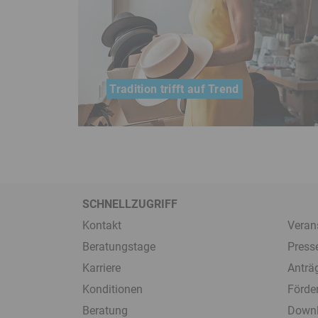
Tradition trifft auf Trend
Wie Hut Mayer in Neuötting mit
modernen Marketingstrategien die
Kundschaft begeistert
SCHNELLZUGRIFF
Kontakt
Veran
Beratungstage
Press
Karriere
Anträ
Konditionen
Förde
Beratung
Down