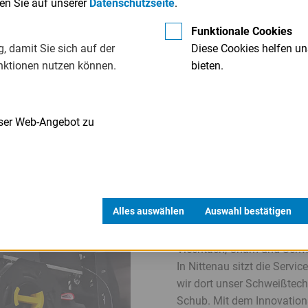
den Sie auf unserer
Datenschutzseite
.
dorte: den alteingesessenen am Stadtplatz und
 eine Halle erweitert, komplett umgebaut. Auch
Funktionale Cookies
e Geschäfte laufen gut, als 2010 ein Kollege auf
, damit Sie sich auf der
Diese Cookies helfen un
ma Grüneissl in Cham übernehmen möchte.
nktionen nutzen können.
bieten.
„Das konnte ich mir gut vor
nser Web-Angebot zu
wie wir”, erzählt Schub. Dre
Schub heran: ob er Interess
auch dort eine Filiale auf
wiederholt sich die gleich
weitermacht.
Alles auswählen
Auswahl bestätigen
Jede der vier Niederlassunge
Viechtach, Cham und Schwa
In Nittenau sitzt die Serv
wir dort unser Schweißtech
Schub. Mit dem Innovations