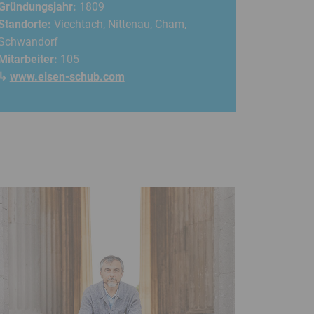
Gründungsjahr:
1809
Standorte:
Viechtach, Nittenau, Cham,
Schwandorf
Mitarbeiter:
105
↳
www.eisen-schub.com