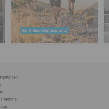
Der Online-Gipfelstürmer
Wie sich ein Tourenportal zum
Bergsportausrüster entwickeln kann,
zeigt das Unternehmen Bergzeit aus
Otterfing
staltungen
e
ge
rangebote
load