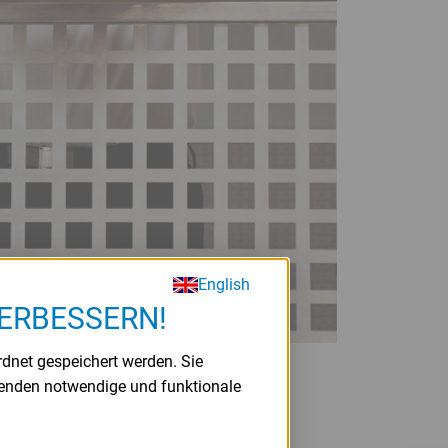
English
VERBESSERN!
rdnet gespeichert werden. Sie
t Schub frischen Wind
wenden notwendige und funktionale
Team hilft ihm dabei