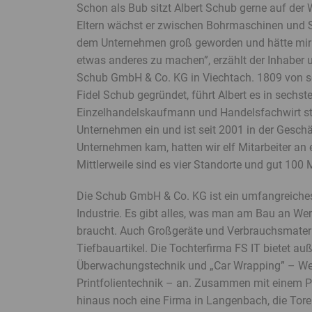
Schon als Bub sitzt Albert Schub gerne auf der 
Eltern wächst er zwischen Bohrmaschinen und S
dem Unternehmen groß geworden und hätte mir n
etwas anderes zu machen”, erzählt der Inhaber 
Schub GmbH & Co. KG in Viechtach. 1809 von s
Fidel Schub gegründet, führt Albert es in sechste
Einzelhandelskaufmann und Handelsfachwirt st
Unternehmen ein und ist seit 2001 in der Geschä
Unternehmen kam, hatten wir elf Mitarbeiter an 
Mittlerweile sind es vier Standorte und gut 100 M
Die Schub GmbH & Co. KG ist ein umfangreiche
Industrie. Es gibt alles, was man am Bau an W
braucht. Auch Großgeräte und Verbrauchsmateri
Tiefbauartikel. Die Tochterfirma FS IT bietet a
Überwachungstechnik und „Car Wrapping” – We
Printfolientechnik – an. Zusammen mit einem P
hinaus noch eine Firma in Langenbach, die Tore 