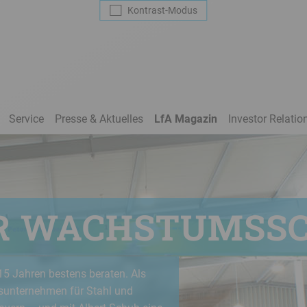
Kontrast
-Modus
Service
Presse & Aktuelles
LfA Magazin
Investor Relatio
R WACHSTUMSS
15 Jahren bestens beraten. Als
lsunternehmen für Stahl und