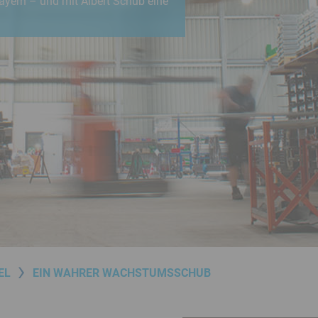
ayern – und mit Albert Schub eine
EL
EIN WAHRER WACHSTUMSSCHUB