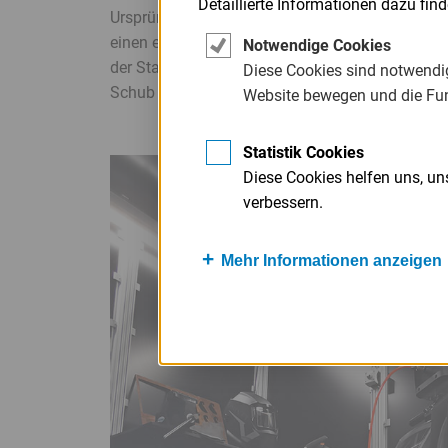
Detaillierte Informationen dazu fin
Ursprünglich gab es in Viechtach mal zwei Stan
einen etwas außerhalb. 2001 wurde Letzterer um
Notwendige Cookies
der Stadtladen zog an den größeren Standort. Di
Diese Cookies sind notwendig
Schub zukommt und ihn fragt, ob er seine Fir
Website bewegen und die Fu
Statistik Cookies
Banner
Diese Cookies helfen uns, u
überspringen
verbessern.
Mehr Informationen anzeigen