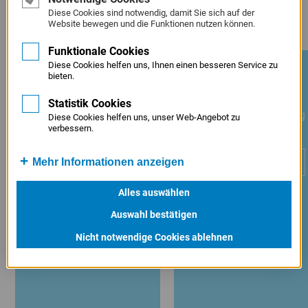
Diese Cookies sind notwendig, damit Sie sich auf der
Kachel
Fondsinvestment
Website bewegen und die Funktionen nutzen können.
UNSERE BERATUNG FÜR SIE
Funktionale Cookies
Diese Cookies helfen uns, Ihnen einen besseren Service zu
Förderberatung
Beratungstage
bieten.
Lassen Sie sich
Wir bieten Ihnen
kostenfrei beraten!
persönliche Beratung in
Statistik Cookies
Unsere Förderberatung
Ihrer Nahe – regelmaßig
Diese Cookies helfen uns, unser Web-Angebot zu
ist gerne für Sie da!
vor Ort in ganz Bayern.
verbessern.
Tel.: 089 / 21 24 - 10 00
E-Mail:
Termine durchsehen
Mehr Informationen anzeigen
beratung@lfa.de
Alles auswählen
Auswahl bestätigen
Nicht notwendige Cookies ablehnen