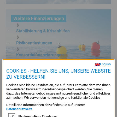
Kachel
Weitere Finanzierungen
Stabilisierung & Krisenhilfen
Risiko­entlastungen
Konsortial­finanzierungen
English
Kachel
Infra­struktur­finanzierungen
COOKIES - HELFEN SIE UNS, UNSERE WEBSITE
Eigenkapital
ZU VERBESSERN!
Filmförderung
Cookies sind kleine Textdateien, die auf Ihrer Festplatte dem von Ihnen
Beteiligungskapital
verwendeten Browser zugeordnet gespeichert werden. Sie dienen
dazu, das Internetangebot insgesamt nutzerfreundlicher und effektiver
zu machen. Wir verwenden notwendige und funktionale Cookies.
ScaleUp-Dachfonds Bayern
Detaillierte Informationen dazu finden Sie auf unserer
Datenschutzseite
.
Transformations­fonds Bayern
Notwendige Cookies