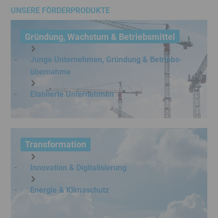
Menü
UNSERE FÖRDERPRODUKTE
Banner
Juristisches
Ende
Menü
Gründung, Wachstum & Betriebsmittel
Junge Unternehmen, Gründung & Betriebs­
übernahme
Etablierte Unternehmen
Kachel
Transformation
Innovation & Digitalisierung
Energie & Klimaschutz