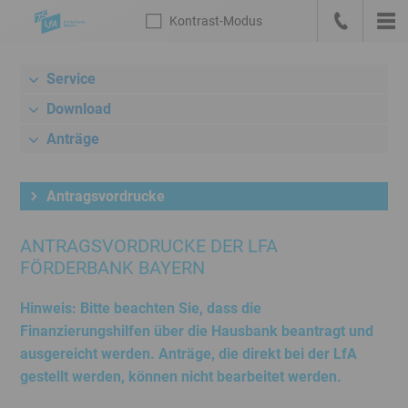
Sprungmarken
Kontrast
-Modus
Die
Kontrast
-
Hau
LfA
Zur
anrufen
Modus
Startseite
Service
Meta-
deutsch
Navigation
Download
mit
Anträge
Suche,
Link
zum
Antragsvordrucke
Bankenportal
und
ANTRAGSVORDRUCKE DER LFA
Sprachwechsel
FÖRDERBANK BAYERN
Hauptnavigation
Unternavigation
Hinweis: Bitte beachten Sie, dass die
Rechner
Finanzierungshilfen über die Hausbank beantragt und
/
ausgereicht werden. Anträge, die direkt bei der LfA
Konditionen
gestellt werden, können nicht bearbeitet werden.
Inhalt