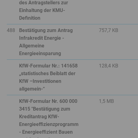
des Antragstellers zur
Einhaltung der KMU-
Definition
Nein
488
Bestätigung zum Antrag
757,7 KB
Infrakredit Energie -
Allgemeine
Energieeinsparung
Datei
KfW-Formular Nr.: 141658
128,4 KB
ist
„statistisches Beiblatt der
nicht
KfW –Investitionen
editierbar
allgemein-“
Nein
KfW-Formular Nr. 600 000
1,5 MB
3415 "Bestätigung zum
Kreditantrag KfW-
Energieeffizienzprogramm
- Energieeffizient Bauen