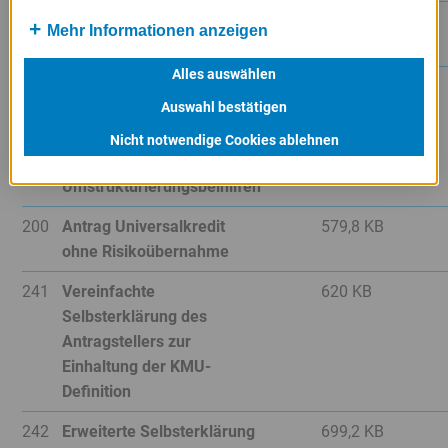
Nein
125
Beihilfeantrag für das
666,8 KB
Mehr Informationen anzeigen
Fördergeschäft
Alles auswählen
Nein
126
Erklärung zum Antrag auf
673,6 KB
Auswahl bestätigen
Gewährung einer
Bürgschaft bei Rettungs-
Nicht notwendige Cookies ablehnen
und
Umstrukturierungsbeihilfen
Nein
200
Antrag Universalkredit
579,8 KB
ohne Risikoübernahme
Nein
241
Vereinfachte
620 KB
Selbsterklärung des
Antragstellers zur
Einhaltung der KMU-
Definition
Nein
242
Erweiterte Selbsterklärung
699,2 KB