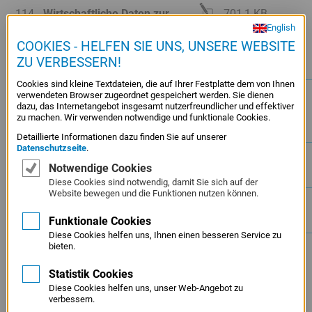
Datei
114
Wirtschaftliche Daten zur
701,1 KB
English
ist
Kreditüberwachung für
COOKIES - HELFEN SIE UNS, UNSERE WEBSITE
editierbar
Engagements mit LfA-
ZU VERBESSERN!
Obligo größer 250 TEUR
Cookies sind kleine Textdateien, die auf Ihrer Festplatte dem von Ihnen
Nein
115
Ergänzende Erklärung und
700,1 KB
verwendeten Browser zugeordnet gespeichert werden. Sie dienen
dazu, das Internetangebot insgesamt nutzerfreundlicher und effektiver
Hinweise zum Datenschutz
zu machen. Wir verwenden notwendige und funktionale Cookies.
für Mithafter
Detaillierte Informationen dazu finden Sie auf unserer
Datenschutzseite
.
Datei
116
Antrag Infrakredit
1,2 MB
Notwendige Cookies
ist
Kommunal
Diese Cookies sind notwendig, damit Sie sich auf der
editierbar
Website bewegen und die Funktionen nutzen können.
Nein
117
Förderfähige Maßnahmen
676,1 KB
Innovationskredit 4.0
Funktionale Cookies
Diese Cookies helfen uns, Ihnen einen besseren Service zu
Nein
120
Erklärung zum Antrag auf
743,4 KB
bieten.
Gewährung eines
Statistik Cookies
Darlehens/einer Bürgschaft
Diese Cookies helfen uns, unser Web-Angebot zu
bei De-minimis-Beihilfen
verbessern.