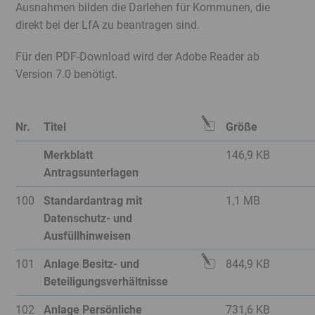
Ausnahmen bilden die Darlehen für Kommunen, die
Service
direkt bei der LfA zu beantragen sind.
Menü
Juristisches
Für den PDF-Download wird der Adobe Reader ab
Menü
Version 7.0 benötigt.
Editierbar?
Nr.
Titel
Größe
Datei
Merkblatt
146,9 KB
ist
Antragsunterlagen
nicht
Nein
100
Standardantrag mit
1,1 MB
editierbar
Datenschutz- und
Ausfüllhinweisen
Datei
101
Anlage Besitz- und
844,9 KB
ist
Beteiligungsverhältnisse
editierbar
Nein
102
Anlage Persönliche
731,6 KB