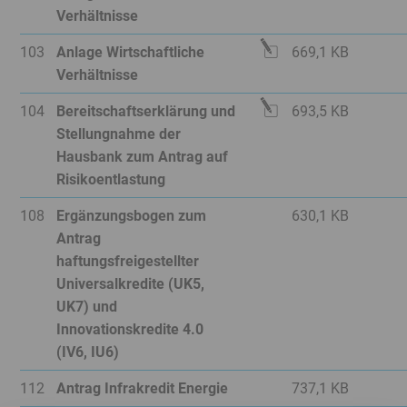
Verhältnisse
Datei
103
Anlage Wirtschaftliche
669,1 KB
ist
Verhältnisse
editierbar
Datei
104
Bereitschaftserklärung und
693,5 KB
ist
Stellungnahme der
editierbar
Hausbank zum Antrag auf
Risikoentlastung
Nein
108
Ergänzungsbogen zum
630,1 KB
Antrag
haftungsfreigestellter
Universalkredite (UK5,
UK7) und
Innovationskredite 4.0
(IV6, IU6)
Nein
112
Antrag Infrakredit Energie
737,1 KB