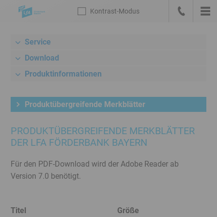
Sprungmarken
Kontrast
-Modus
Die
Kontrast
-
Hau
LfA
Zur
anrufen
Modus
Startseite
Service
Meta-
deutsch
Navigation
Download
mit
Produktinformationen
Suche,
Link
zum
Produktübergreifende Merkblätter
Bankenportal
und
PRODUKTÜBERGREIFENDE MERKBLÄTTER
Sprachwechsel
DER LFA FÖRDERBANK BAYERN
Hauptnavigation
Unternavigation
Für den PDF-Download wird der Adobe Reader ab
Rechner
Version 7.0 benötigt.
/
Konditionen
Titel
Größe
Inhalt