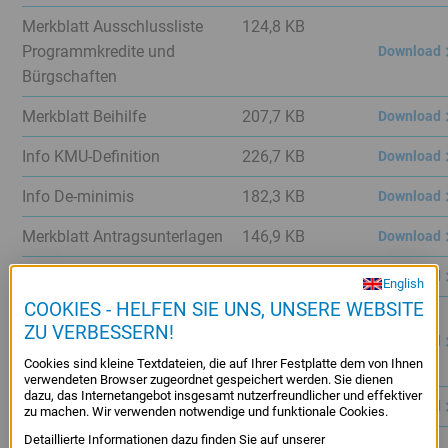
Service
Merkblatt Ausschlussliste
124,8 KB
Menü
Programmkredite und
Download
Juristisches
Bürgschaften
Menü
Merkblatt Beihilfe
207,7 KB
Download
Info KMU-Definition
226,7 KB
Download
Info De-minimis
182,3 KB
Download
Merkblatt Antragsunterlagen
146,9 KB
Download
Merkblatt HaftungPlus
148,1 KB
Download
English
COOKIES - HELFEN SIE UNS, UNSERE WEBSITE
Merkblatt
145,5 KB
ZU VERBESSERN!
Tilgungsaussetzung und
Download
Cookies sind kleine Textdateien, die auf Ihrer Festplatte dem von Ihnen
Stundung
verwendeten Browser zugeordnet gespeichert werden. Sie dienen
dazu, das Internetangebot insgesamt nutzerfreundlicher und effektiver
Merkblatt RGZS
203,3 KB
Download
zu machen. Wir verwenden notwendige und funktionale Cookies.
Detaillierte Informationen dazu finden Sie auf unserer
Merkblatt
224,6 KB