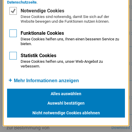
Datenschutzseite
.
Haftungsfreistellung UK und
Download
Notwendige Cookies
IN/DI – Kreditinstitut
Diese Cookies sind notwendig, damit Sie sich auf der
Website bewegen und die Funktionen nutzen können.
Merkblatt
223,8 KB
Funktionale Cookies
Haftungsfreistellung UK und
Download
Diese Cookies helfen uns, Ihnen einen besseren Service zu
IN/DI – Kreditnehmer
bieten.
Merkblatt
223,1 KB
Statistik Cookies
Haftungsfreistellung UK und
Diese Cookies helfen uns, unser Web-Angebot zu
Download
verbessern.
IV/IU – Kreditinstitut (für
Anträge bis 30.06.2025)
Mehr Informationen anzeigen
Merkblatt
223,4 KB
Haftungsfreistellung UK und
Alles auswählen
Download
IV/IU – Kreditnehmer (für
Auswahl bestätigen
Anträge bis 30.06.2025)
Nicht notwendige Cookies ablehnen
KfW-Infoblatt CO2-Faktoren
130,9 KB
zur Bestimmung von
Download