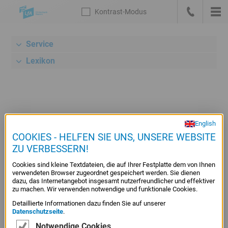
Sprungmarken
Kontrast
-Modus
Die
Kontrast
-
Hau
LfA
Zur
anrufen
Modus
Startseite
Service
Meta-
deutsch
Navigation
Lexikon
mit
Suche,
Link
zum
Bankenportal
English
Inhalts-Navigation
und
COOKIES - HELFEN SIE UNS, UNSERE WEBSITE
Sprachwechsel
ZU VERBESSERN!
Hauptnavigation
Cookies sind kleine Textdateien, die auf Ihrer Festplatte dem von Ihnen
Unternavigation
verwendeten Browser zugeordnet gespeichert werden. Sie dienen
dazu, das Internetangebot insgesamt nutzerfreundlicher und effektiver
Rechner
zu machen. Wir verwenden notwendige und funktionale Cookies.
/
Detaillierte Informationen dazu finden Sie auf unserer
Konditionen
Datenschutzseite
.
Inhalt
Notwendige Cookies