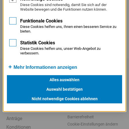
Service
Diese Cookies sind notwendig, damit Sie sich auf der
Website bewegen und die Funktionen nutzen können.
Menü
Juristisches
Funktionale Cookies
Menü
Diese Cookies helfen uns, Ihnen einen besseren Service zu
bieten.
Statistik Cookies
Diese Cookies helfen uns, unser Web-Angebot zu
verbessern.
SCHNELLZUGRIFF
Mehr Informationen anzeigen
X
LinkedIn
Kontakt
Alles auswählen
Veranstaltungen
Beschaffungshinweis
Auswahl bestätigen
Beratungstage
Datenschutz
Nicht notwendige Cookies ablehnen
Presse
Meldestelle
Karriere
Informationssicherheit
Barrierefreiheit
Anträge
Cookie-Einstellungen ändern
Konditionen