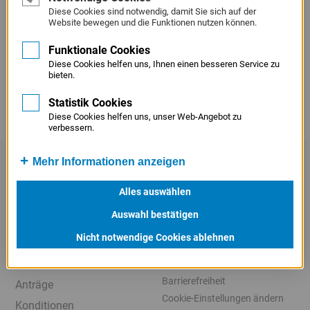
Service
Diese Cookies sind notwendig, damit Sie sich auf der
Beihilferechner
Website bewegen und die Funktionen nutzen können.
Menü
Tilgungsrechner
Juristisches
Funktionale Cookies
Menü
Diese Cookies helfen uns, Ihnen einen besseren Service zu
bieten.
Statistik Cookies
Diese Cookies helfen uns, unser Web-Angebot zu
verbessern.
SCHNELLZUGRIFF
Mehr Informationen anzeigen
X
LinkedIn
Kontakt
Alles auswählen
Veranstaltungen
Beschaffungshinweis
Auswahl bestätigen
Beratungstage
Datenschutz
Nicht notwendige Cookies ablehnen
Presse
Meldestelle
Karriere
Informationssicherheit
Barrierefreiheit
Anträge
Cookie-Einstellungen ändern
Konditionen