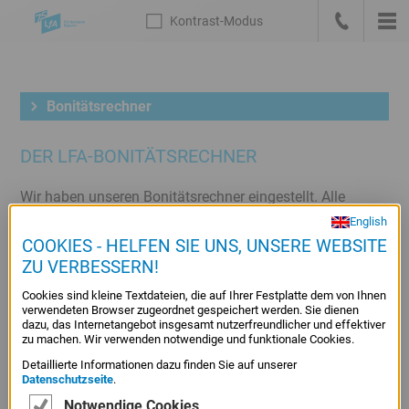
Sprungmarken
Kontrast
-Modus
Die
Kontrast
-
Hau
LfA
Zur
anrufen
Modus
Startseite
Meta-
deutsch
Navigation
Bonitätsrechner
mit
Suche,
DER LFA-BONITÄTSRECHNER
Link
zum
Wir haben unseren Bonitätsrechner eingestellt. Alle
Bankenportal
Informationen zu unseren Förderangeboten finden Sie
English
und
weiterhin
hier
.
COOKIES - HELFEN SIE UNS, UNSERE WEBSITE
Sprachwechsel
ZU VERBESSERN!
Hauptnavigation
Cookies sind kleine Textdateien, die auf Ihrer Festplatte dem von Ihnen
Unternavigation
verwendeten Browser zugeordnet gespeichert werden. Sie dienen
dazu, das Internetangebot insgesamt nutzerfreundlicher und effektiver
Rechner
Inhalts-Navigation
zu machen. Wir verwenden notwendige und funktionale Cookies.
/
Detaillierte Informationen dazu finden Sie auf unserer
Indi-Check
Konditionen
Datenschutzseite
.
Bonitätsrechner
Inhalt
Notwendige Cookies