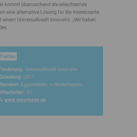
er kommt überraschend die erleichternde
 eine alternative Lösung für die interessante
it einem Universalkredit Innovativ. „Wir haben
dev.
Fakten
Förderung:
Universalkredit Innovativ
Gründung:
2017
Standort:
Eggenfelden in Niederbayern
Mitarbeiter:
50
↳
www.smartnrgy.de