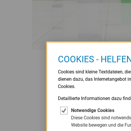
COOKIES - HELFE
Banner
Banner
Ende
überspringen
Cookies sind kleine Textdateien, di
dienen dazu, das Internetangebot i
Cookies.
Detaillierte Informationen dazu fin
Notwendige Cookies
Diese Cookies sind notwendig
Website bewegen und die Fu