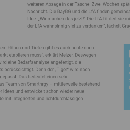
weiteren Absage in der Tasche. Zwei Wochen spät
Nachricht. Die BayBG und die LfA finden gemeinsam
Idee: „Wir machen das jetzt!“ Die LfA fördert sie m
der LfA wahnsinnig viel zu verdanken“, lächelt Gra
en. Höhen und Tiefen gibt es auch heute noch.
arkt etablieren muss“, erklärt Melzer. Deswegen
ird eine Bedarfsanalyse angefertigt, die
 berücksichtigt. Denn der „Tiger“ wird nach
ngepasst. Das bedeutet einen sehr
Das Team von Smartnrgy – mittlerweile bestehend
or Ideen und entwickelt schon wieder neue
e mit integrierten und lichtdurchlässigen