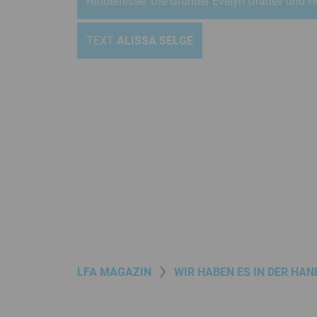
Hindernisse: Die Gründer Evelyn Gradev und He
Menü
Juristisches
TEXT
ALISSA SELGE
Menü
LfA
Magazin
Menü
LFA MAGAZIN
WIR HABEN ES IN DER HAN