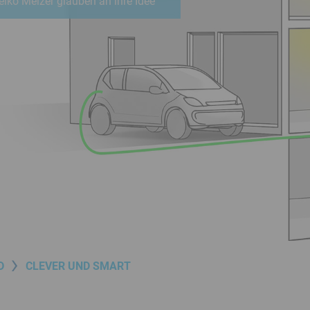
iko Melzer glauben an ihre Idee
D
CLEVER UND SMART