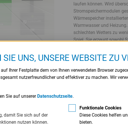
laufen können. Wird übersc
Stromspeichermodulen gesi
Wärmespeicher installierte
Warmwasser und Heizung. L
schlechten Wetters zu weni
Spiel. Sie erzeugt sowohl 
einen Motor. Nachhaltigkei
Denn 70 Prozent der Energi
N SIE UNS, UNSERE WEBSITE ZU 
„Tiger“ regenerativ erzeug
führt.
e auf Ihrer Festplatte dem von Ihnen verwendeten Browser zugeo
nsgesamt nutzerfreundlicher und effektiver zu machen. Wir ver
Die Unabhängigkeit ist ein
Verbraucher sein eigener 
öffentlichen Stromnetz. „W
den Sie auf unserer
Datenschutzseite
.
verbauen“, lacht Melzer. D
Funktionale Cookies
nach Objekt – manchmal sc
, damit Sie sich auf der
Diese Cookies helfen un
„Tiger“ ist aber längst nich
nktionen nutzen können.
bieten.
auch Behälter, Stahlbautei