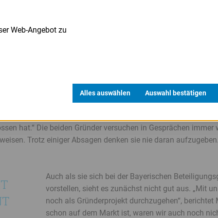
im Heizungsbau, der Photovo
tätig. Das patentierte Ener
so weit war, mussten Melze
nser Web-Angebot zu
zurücklegen. Von der Idee, 
e, die im Haushalt benötigt
fertigen Produkt dauerte es
das Gebäude sowohl mit Strom
Alles auswählen
Auswahl bestätigen
 ganz neu auf dem Markt ist, finden Gradev und Melzer lange ke
hmen mussten“, sagt Gradev. „Und der Punkt, der am meisten frus
lossen hat.“ Die beiden Gründer versuchen in Gesprächen immer 
weisen. Trotz einiger Absagen denken sie nie daran aufzugeben
Auch als sie sich bei der Bayerischen Beteiligungs
HT
vorstellen, sieht es zunächst nicht gut aus. „Mit 
NT
noch als Gründerprojekt durchzugehen“, berichtet M
schon auf dem Markt ist, waren wir auch noch nich