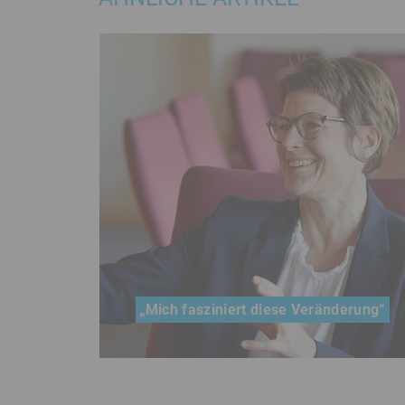
„Mich fasziniert diese Veränderung“
Wirtschaftsweise Veronika Grimm über
die Corona- Krise als echte Chance für
eine nachhaltigere Ökonomie