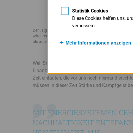
Statistik Cookies
Diese Cookies helfen uns, u
verbessern.
Der „Tiger“ (oberes Bild) erzeugt 70 Prozent der Energi
wird, regenerativ. Die Motoreinheit (unten) versorgt 
als auch mit Wärme
Mehr Informationen anzeigen
Banner
Ende
Weil Smartnrgy – und die Idee dahinter – damals
Finanzierung war die schwerste Hürde, die wir ne
Zeit einläuten, die vor uns noch niemand ersch
müssen in dieser Zeit Stärke und Kampfgeist be
MIT ENERGIESYSTEMEN GE
NACHHALTIGKEIT ENTSPAN
VON ZU HAUSE AUS