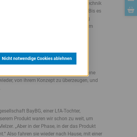
ltaikinstallation und in der Sicherheitstechnik
giesystem wird in Eggenfelden produziert. Bis es
r und Gradev allerdings einen langen Weg
heiß diskutiert an jenem Grillabend, bis zum
 sieben Jahre.
Nicht notwendige Cookies ablehnen
ine Investoren oder Kreditgeber. „Die
triert hat. Wir wollten mit unserer Idee eine
wieder, von ihrem Konzept zu überzeugen, und
.
gesellschaft BayBG, einer LfA-Tochter,
unserem Produkt waren wir schon zu weit, um
elzer. „Aber in der Phase, in der das Produkt
t.“ Also fahren sie wieder nach Hause, mit einer