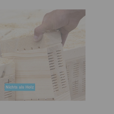
Nichts als Holz
Andreas Reßle baut Wände aus
massivem Holz. Eine ganz schön
energieeffiziente Idee