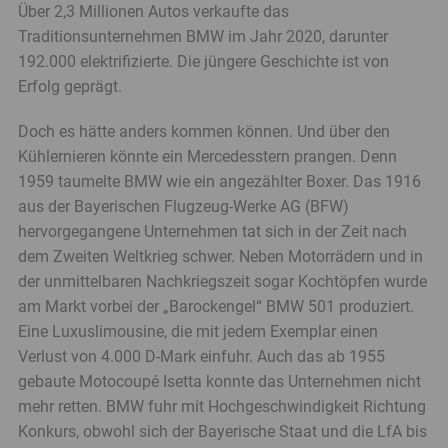
Über 2,3 Millionen Autos verkaufte das
Menü
Traditionsunternehmen BMW im Jahr 2020, darunter
Juristisches
192.000 elektrifizierte. Die jüngere Geschichte ist von
Menü
Erfolg geprägt.
LfA
Magazin
Doch es hätte anders kommen können. Und über den
Menü
Kühlernieren könnte ein Mercedesstern prangen. Denn
1959 taumelte BMW wie ein angezählter Boxer. Das 1916
aus der Bayerischen Flugzeug-Werke AG (BFW)
hervorgegangene Unternehmen tat sich in der Zeit nach
dem Zweiten Weltkrieg schwer. Neben Motorrädern und in
der unmittelbaren Nachkriegszeit sogar Kochtöpfen wurde
am Markt vorbei der „Barockengel“ BMW 501 produziert.
Eine Luxuslimousine, die mit jedem Exemplar einen
Verlust von 4.000 D-Mark einfuhr. Auch das ab 1955
gebaute Motocoupé Isetta konnte das Unternehmen nicht
mehr retten. BMW fuhr mit Hochgeschwindigkeit Richtung
Konkurs, obwohl sich der Bayerische Staat und die LfA bis