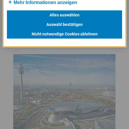
Mehr Informationen anzeigen
Gründungsjahr:
1916
Standort:
München
Alles auswählen
Mitarbeiter:
120.723
Auswahl bestätigen
↳
www.bmwgroup.com
Nicht notwendige Cookies ablehnen
Banner
überspringen