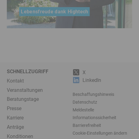
Lebensfreude dank Hightech
Ein Gründerdarlehen verschaffte Peter Brehm,
Hersteller medizinischer Prothesen, Raum für
Innovationen
SCHNELLZUGRIFF
X
LinkedIn
Kontakt
Veranstaltungen
Beschaffungshinweis
Beratungstage
Datenschutz
Presse
Meldestelle
Karriere
Informationssicherheit
Barrierefreiheit
Anträge
Cookie-Einstellungen ändern
Konditionen