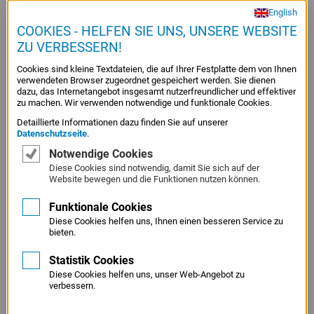
English
„Glas“ arbeiteten viele Nebenerwerbslandwirte. Geblieben
COOKIES - HELFEN SIE UNS, UNSERE WEBSITE
ist von der Existenzkrise zu Beginn der 1960er-Jahre ein
ZU VERBESSERN!
starker Wettbewerb mit dem Konkurrenten Mercedes-Benz,
den die BMW Group 2020 in der Zahl der ausgelieferten
Cookies sind kleine Textdateien, die auf Ihrer Festplatte dem von Ihnen
verwendeten Browser zugeordnet gespeichert werden. Sie dienen
Fahrzeuge um 130.000 überflügelte. Die Maxime der
dazu, das Internetangebot insgesamt nutzerfreundlicher und effektiver
Modellpolitik von BMW ist es seitdem, den
zu machen. Wir verwenden notwendige und funktionale Cookies.
Kundengeschmack zu treffen und gleichzeitig in die
Detaillierte Informationen dazu finden Sie auf unserer
Datenschutzseite
.
Zukunft zu denken. Bereits 1991 wurde mit dem E1 ein
Notwendige Cookies
Elektroauto- Prototyp vorgestellt. Und mit dem ab 2013
Diese Cookies sind notwendig, damit Sie sich auf der
produzierten BMW i3 sowie dem spektakulären Plug-in-
Website bewegen und die Funktionen nutzen können.
Hybrid-Sport- wagen BMW i8 ab 2014 setzte das
Funktionale Cookies
Unternehmen Maßstäbe. Ende 2021 wird BMW mit dem
Diese Cookies helfen uns, Ihnen einen besseren Service zu
Luxus-SUV iX und dem i4 in die vollelektronische Zukunft
bieten.
starten.
Statistik Cookies
Diese Cookies helfen uns, unser Web-Angebot zu
verbessern.
BMW AG