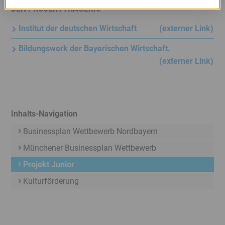
DEN PROJEKTTRÄGERN:
Institut der deutschen Wirtschaft
(externer Link)
Bildungswerk der Bayerischen Wirtschaft.
(externer Link)
Inhalts-Navigation
Businessplan Wettbewerb Nordbayern
Münchener Businessplan Wettbewerb
Projekt Junior
Kulturförderung