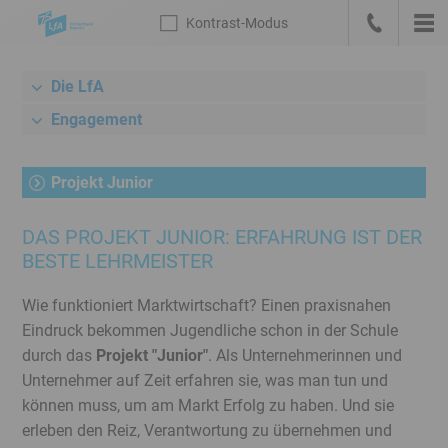
Sprungmarken
Kontrast
-Modus
Die
Kontrast
-
Hau
LfA
Zur
anrufen
Modus
Startseite
Die LfA
Meta-
deutsch
Navigation
Engagement
mit
Suche,
Projekt Junior
Link
zum
DAS PROJEKT JUNIOR: ERFAHRUNG IST DER
Bankenportal
BESTE LEHRMEISTER
und
Sprachwechsel
Wie funktioniert Marktwirtschaft? Einen praxisnahen
Hauptnavigation
Eindruck bekommen Jugendliche schon in der Schule
Unternavigation
durch das
Projekt "Junior"
. Als Unternehmerinnen und
Rechner
Unternehmer auf Zeit erfahren sie, was man tun und
/
können muss, um am Markt Erfolg zu haben. Und sie
Konditionen
erleben den Reiz, Verantwortung zu übernehmen und
Inhalt