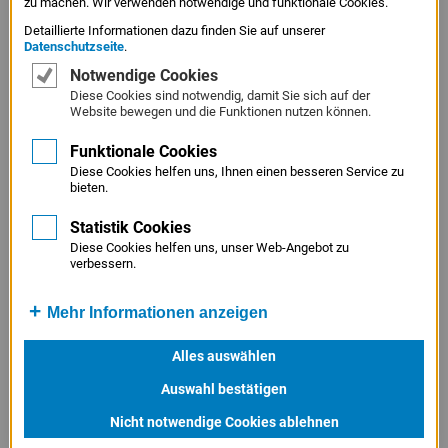
zu machen. Wir verwenden notwendige und funktionale Cookies.
aus Schule und Wirtschaft zur Seite. Die
Detaillierte Informationen dazu finden Sie auf unserer
Miniunternehmen sind auf den Zeitraum eines
Datenschutzseite
.
Schuljahres begrenzt. Danach werden sie aufgelöst; das
Notwendige Cookies
Kapital des Unternehmens wird einschließlich möglicher
Diese Cookies sind notwendig, damit Sie sich auf der
Gewinne an die Anteilseigner ausgeschüttet.
Website bewegen und die Funktionen nutzen können.
Funktionale Cookies
Träger des
Projekts "Junior"
ist das Institut der
Diese Cookies helfen uns, Ihnen einen besseren Service zu
deutschen Wirtschaft in Köln. Es kooperiert in Bayern mit
bieten.
dem Bildungswerk der Bayerischen Wirtschaft e. V. in
Statistik Cookies
München. Die LfA Förderbank Bayern unterstützt das
Diese Cookies helfen uns, unser Web-Angebot zu
Projekt auf Landesebene als Exklusivsponsor – für uns
verbessern.
eine Investition in die Zukunft, denn über "Junior" werden
Unternehmertalente entdeckt und gefördert: Die Junior-
Mehr Informationen anzeigen
Unternehmer von heute sind die echten
Alles auswählen
Unternehmerinnen und Unternehmer und damit die LfA-
Kunden von morgen.
Auswahl bestätigen
Nicht notwendige Cookies ablehnen
NÄHERE INFORMATIONEN ERHALTEN SIE DIREKT BEI