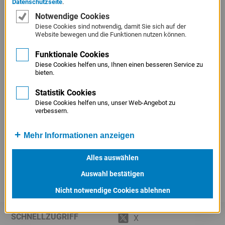
Datenschutzseite
.
Service
Notwendige Cookies
Dieser von der EU-Kommission geprägte Begriff
Menü
Diese Cookies sind notwendig, damit Sie sich auf der
bezeichnet Bagatellbeihilfen. Als solche gelten Beihilfen,
Juristisches
Website bewegen und die Funktionen nutzen können.
bei denen der beizulegende Beihilfebetrag
(Beihilfewert)
,
Menü
Funktionale Cookies
den dasselbe Unternehmen innerhalb von 3
Diese Cookies helfen uns, Ihnen einen besseren Service zu
Kalenderjahren erhält, den absoluten Höchstbetrag (De-
bieten.
minimis-Schwellenwert) von 300.000 EUR
Statistik Cookies
(Straßentransportsektor 100.000 EUR) nicht übersteigt.
Diese Cookies helfen uns, unser Web-Angebot zu
Auf diesen Betrag anzurechnen sind alle im fraglichen
verbessern.
Zeitraum gewährten De-minimis-Beihilfen. Siehe dazu
auch das Merkblatt "
Beihilferechtlich relevante
Mehr Informationen anzeigen
Bestimmungen und Definitionen
".
Alles auswählen
Auswahl bestätigen
Nicht notwendige Cookies ablehnen
SCHNELLZUGRIFF
X