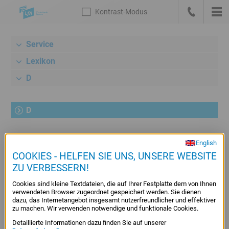
Sprungmarken
Kontrast
-Modus
Die
Kontrast
-
Hau
LfA
Zur
anrufen
Modus
Startseite
Service
Meta-
deutsch
Navigation
Lexikon
mit
D
Suche,
Link
zum
D
Bankenportal
und
English
A
B
C
D
E
F
G
H
I
J
K
Sprachwechsel
COOKIES - HELFEN SIE UNS, UNSERE WEBSITE
Hauptnavigation
ZU VERBESSERN!
L
M
N
O
P
Q
R
S
T
U
V
Unternavigation
Cookies sind kleine Textdateien, die auf Ihrer Festplatte dem von Ihnen
Rechner
W
X
Y
Z
verwendeten Browser zugeordnet gespeichert werden. Sie dienen
/
dazu, das Internetangebot insgesamt nutzerfreundlicher und effektiver
zu machen. Wir verwenden notwendige und funktionale Cookies.
Konditionen
Detaillierte Informationen dazu finden Sie auf unserer
Inhalt
DE-MINIMIS-BEIHILFEN