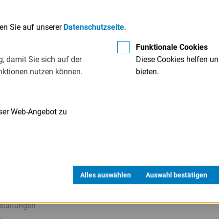
ensicherheiten (z. B. Bürgschaft, Garantie) und Sachsicherheit
schinen, Forderungsabtretung). Die Form der Besicherung ist s
den Sie auf unserer
Datenschutzseite
.
schrieben; Form und Umfang der banküblichen
Sicherheiten
wer
Funktionale Cookies
hen Kreditnehmer und der Hausbank vereinbart.
, damit Sie sich auf der
Diese Cookies helfen un
nktionen nutzen können.
bieten.
nser Web-Angebot zu
Alles auswählen
Auswahl bestätigen
staltungen