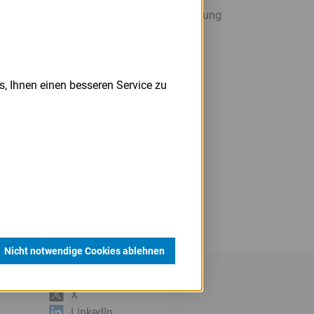
en (z. B. Grundschuld, Sicherungsübereignung
eitens der LfA Förderbank Bayern nicht
den im Rahmen der Kreditverhandlung
s, Ihnen einen besseren Service zu
Nicht notwendige Cookies ablehnen
X
LinkedIn