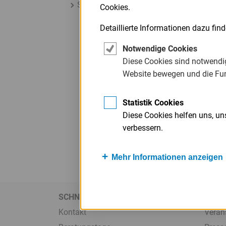
Stille Beteiligung
Cookies.
Service
Person
Menü
von Ma
Detaillierte Informationen dazu fin
Juristisches
vorge
Menü
Notwendige Cookies
zwisc
Diese Cookies sind notwendig
Website bewegen und die Fu
Statistik Cookies
Diese Cookies helfen uns, u
verbessern.
Mehr Informationen anzeigen
SCHNELLZUGRIFF
Kontakt
Veran