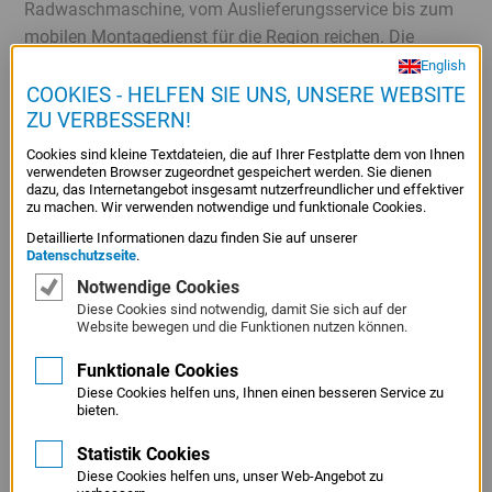
Radwaschmaschine, vom Auslieferungsservice bis zum
mobilen Montagedienst für die Region reichen. Die
Unternehmensnachfolge ist auch schon gesichert: Ende
English
2014 ist der Junior mit in die Firma eingestiegen und soll
COOKIES - HELFEN SIE UNS, UNSERE WEBSITE
ZU VERBESSERN!
schon jetzt – mit 23 Jahren – frühzeitig Einblick in das
umfangreiche Geschäft der Eltern erhalten.
Cookies sind kleine Textdateien, die auf Ihrer Festplatte dem von Ihnen
verwendeten Browser zugeordnet gespeichert werden. Sie dienen
dazu, das Internetangebot insgesamt nutzerfreundlicher und effektiver
zu machen. Wir verwenden notwendige und funktionale Cookies.
Detaillierte Informationen dazu finden Sie auf unserer
Datenschutzseite
.
Notwendige Cookies
ÄHNLICHE ARTIKEL
Diese Cookies sind notwendig, damit Sie sich auf der
Website bewegen und die Funktionen nutzen können.
Funktionale Cookies
Diese Cookies helfen uns, Ihnen einen besseren Service zu
bieten.
Statistik Cookies
Diese Cookies helfen uns, unser Web-Angebot zu