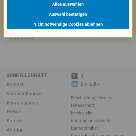
Alles auswählen
Ministerien
Auswahl bestätigen
Sonstige
Nicht notwendige Cookies ablehnen
Sponsoring
Verbände
SCHNELLZUGRIFF
X
LinkedIn
Kontakt
Veranstaltungen
Beschaffungshinweis
Beratungstage
Datenschutz
Presse
Meldestelle
Karriere
Informationssicherheit
Barrierefreiheit
Anträge
Cookie-Einstellungen ändern