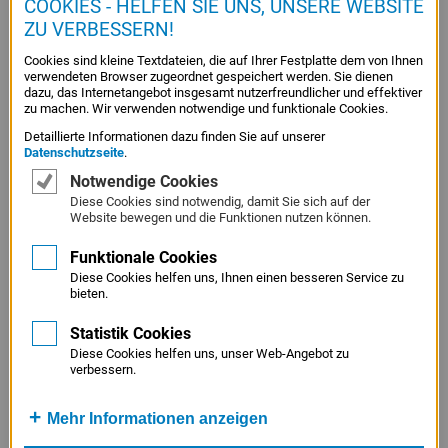
COOKIES - HELFEN SIE UNS, UNSERE WEBSITE
089 / 44 108 - 399
Service
ZU VERBESSERN!
Menü
E-Mail
info@bbw.de
Cookies sind kleine Textdateien, die auf Ihrer Festplatte dem von Ihnen
Juristisches
verwendeten Browser zugeordnet gespeichert werden. Sie dienen
Internet
Menü
dazu, das Internetangebot insgesamt nutzerfreundlicher und effektiver
www.bbw.de
zu machen. Wir verwenden notwendige und funktionale Cookies.
Detaillierte Informationen dazu finden Sie auf unserer
Datenschutzseite
.
Notwendige Cookies
Diese Cookies sind notwendig, damit Sie sich auf der
Inhalts-Navigation
Website bewegen und die Funktionen nutzen können.
Außenwirtschaft
Funktionale Cookies
Bezirksregierungen
Diese Cookies helfen uns, Ihnen einen besseren Service zu
bieten.
Filmförderung
Statistik Cookies
Förderinstitute
Diese Cookies helfen uns, unser Web-Angebot zu
verbessern.
Gründungs- und Mittelstandsportale
Innovations- und Technologieförderung
Mehr Informationen anzeigen
Kammern