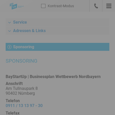
Sprungmarken
Kontrast
-Modus
Die
Kontrast
-
Hau
LfA
Zur
anrufen
Modus
Startseite
Service
Meta-
deutsch
Navigation
Adressen & Links
mit
Suche,
Sponsoring
Link
zum
SPONSORING
Bankenportal
und
Sprachwechsel
BayStartUp | Businessplan Wettbewerb Nordbayern
Hauptnavigation
Anschrift
Unternavigation
Am Tullnaupark 8
Rechner
90402 Nürnberg
/
Telefon
0911 / 13 13 97 - 30
Konditionen
Inhalt
Telefax