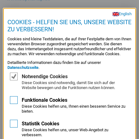
English
COOKIES - HELFEN SIE UNS, UNSERE WEBSITE
Deutscher Gründerpreis
ZU VERBESSERN!
Anschrift
Charlottenstraße 47
Cookies sind kleine Textdateien, die auf Ihrer Festplatte dem von Ihnen
10117 Berlin
verwendeten Browser zugeordnet gespeichert werden. Sie dienen
dazu, das Internetangebot insgesamt nutzerfreundlicher und effektiver
Telefon
zu machen. Wir verwenden notwendige und funktionale Cookies.
030 / 20 22 5 - 51 34
Detaillierte Informationen dazu finden Sie auf unserer
Telefax
Datenschutzseite
.
030 / 20 22 5 - 51 31
Notwendige Cookies
E-Mail
Diese Cookies sind notwendig, damit Sie sich auf der
deutscher-gruenderpreis@dsgv.de
Website bewegen und die Funktionen nutzen können.
Internet
Funktionale Cookies
www.deutscher-gruenderpreis.de
Diese Cookies helfen uns, Ihnen einen besseren Service zu
bieten.
Statistik Cookies
Institut der deutschen Wirtschaft Köln
Diese Cookies helfen uns, unser Web-Angebot zu
JUNIOR gGmbH
verbessern.