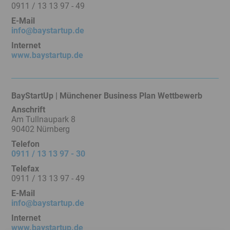
0911 / 13 13 97 - 49
Service
Menü
E-Mail
info@baystartup.de
Juristisches
Internet
Menü
www.baystartup.de
BayStartUp | Münchener Business Plan Wettbewerb
Anschrift
Am Tullnaupark 8
90402 Nürnberg
Telefon
0911 / 13 13 97 - 30
Telefax
0911 / 13 13 97 - 49
E-Mail
info@baystartup.de
Internet
www.baystartup.de