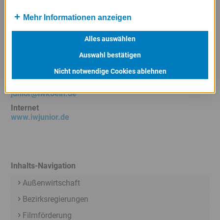
Anschrift
Konrad-Adenauer-Ufer 21
Mehr Informationen anzeigen
50668 Köln
Telefon
Alles auswählen
0221 / 49 81 - 70 7
Auswahl bestätigen
Telefax
0221 / 49 81 - 79 9
Nicht notwendige Cookies ablehnen
E-Mail
junior@iwkoeln.de
Internet
www.iwjunior.de
Inhalts-Navigation
Außenwirtschaft
Bezirksregierungen
Filmförderung