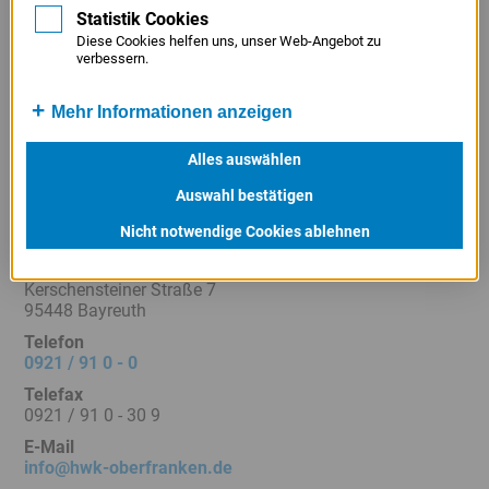
Statistik Cookies
Telefax
Diese Cookies helfen uns, unser Web-Angebot zu
0851 / 53 01 - 22 2
verbessern.
E-Mail
info@hwkno.de
Mehr Informationen anzeigen
Internet
www.hwkno.de
Alles auswählen
Auswahl bestätigen
Nicht notwendige Cookies ablehnen
HWK für Oberfranken
Anschrift
Kerschensteiner Straße 7
95448 Bayreuth
Telefon
0921 / 91 0 - 0
Telefax
0921 / 91 0 - 30 9
E-Mail
info@hwk-oberfranken.de