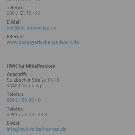
Service
Telefax
Menü
089 / 55 75 - 22
Juristisches
E-Mail
Menü
bht@bht-muenchen.de
Internet
www.dasbayerischehandwerk.de
HWK für Mittelfranken
Anschrift
Sulzbacher Straße 11-15
90489 Nürnberg
Telefon
0911 / 53 09 - 0
Telefax
0911 / 53 09 - 28 8
E-Mail
info@hwk-mittelfranken.de