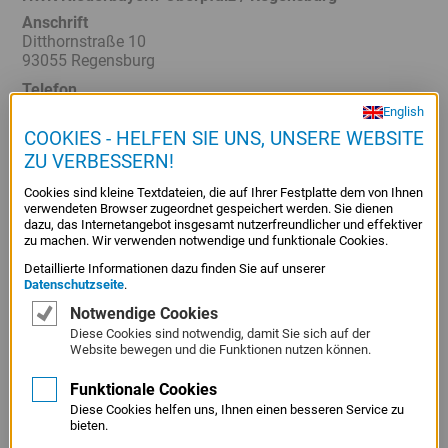
Anschrift
Ditthornstraße 10
93055 Regensburg
Telefon
0941 / 79 65 - 0
English
COOKIES - HELFEN SIE UNS, UNSERE WEBSITE
Telefax
0941 / 79 65 - 22 2
ZU VERBESSERN!
E-Mail
Cookies sind kleine Textdateien, die auf Ihrer Festplatte dem von Ihnen
info@hwkno.de
verwendeten Browser zugeordnet gespeichert werden. Sie dienen
dazu, das Internetangebot insgesamt nutzerfreundlicher und effektiver
Internet
zu machen. Wir verwenden notwendige und funktionale Cookies.
www.hwkno.de
Detaillierte Informationen dazu finden Sie auf unserer
Datenschutzseite
.
Notwendige Cookies
HWK Niederbayern-Oberpfalz / Passau
Diese Cookies sind notwendig, damit Sie sich auf der
Website bewegen und die Funktionen nutzen können.
Anschrift
Nikolastraße 10
Funktionale Cookies
94032 Passau
Diese Cookies helfen uns, Ihnen einen besseren Service zu
Telefon
bieten.
0851 / 53 01 - 0