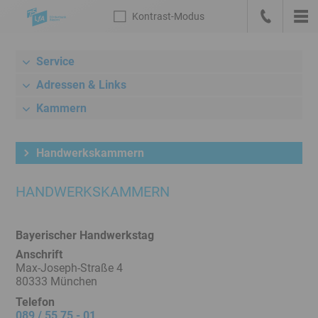
Sprungmarken
Kontrast
-Modus
Die
Kontrast
-
Hau
LfA
Zur
anrufen
Modus
Startseite
Service
Meta-
deutsch
Navigation
Adressen & Links
mit
Kammern
Suche,
Link
zum
Handwerkskammern
Bankenportal
und
HANDWERKSKAMMERN
Sprachwechsel
Hauptnavigation
Bayerischer Handwerkstag
Unternavigation
Anschrift
Rechner
Max-Joseph-Straße 4
/
80333 München
Konditionen
Telefon
Inhalt
089 / 55 75 - 01