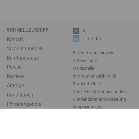
SCHNELLZUGRIFF
X
LinkedIn
Kontakt
Veranstaltungen
Beschaffungshinweis
Beratungstage
Datenschutz
Presse
Meldestelle
Karriere
Informationssicherheit
Barrierefreiheit
Anträge
Cookie-Einstellungen ändern
Konditionen
Kundendatenaktualisierung
Förderangebote
Impressum und
Beratung
Rechtshinweise
Download
© 2005-2026
LfA Förderbank
Bayern