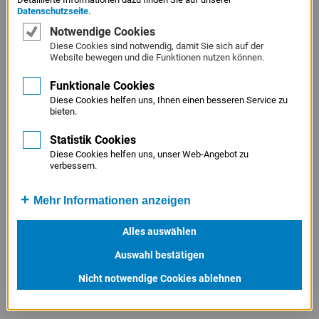
Service
Datenschutzseite
.
Fördergrundsatz, nach dem mit dem zu fördernden bzw.
Menü
Notwendige Cookies
zu finanzierenden Vorhaben zum Zeitpunkt der
Juristisches
Diese Cookies sind notwendig, damit Sie sich auf der
Website bewegen und die Funktionen nutzen können.
Antragstellung bei der Hausbank noch nicht begonnen
Menü
worden sein darf. Die Nachfinanzierung eines Vorhabens
Funktionale Cookies
ist grundsätzlich nicht möglich. Als Vorhabensbeginn gilt
Diese Cookies helfen uns, Ihnen einen besseren Service zu
bieten.
grundsätlich der Abschluss eines Lieferungs- oder
Leistungsvertrages, also das Eingehen des wesentlichen
Statistik Cookies
finanzielen Engagements. Rechtliche und
Diese Cookies helfen uns, unser Web-Angebot zu
verbessern.
organisatorische Vorbereitungen - wie die
Gewerbeanmeldung oder die Eintragung in das
Mehr Informationen anzeigen
Handelsregister bzw. die Handwerksrolle - stellen keinen
Vorhabensbeginn dar.
Alles auswählen
Auswahl bestätigen
Nicht notwendige Cookies ablehnen