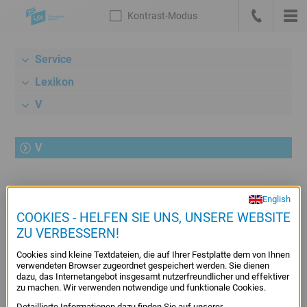
Sprungmarken
Kontrast
-Modus
Die
Kontrast
-
Hau
LfA
Zur
anrufen
Modus
Startseite
Service
Meta-
deutsch
Navigation
Lexikon
mit
V
Suche,
Link
zum
V
Bankenportal
und
A
B
C
D
E
F
G
H
I
J
K
Sprachwechsel
English
Hauptnavigation
COOKIES - HELFEN SIE UNS, UNSERE WEBSITE
L
M
N
O
P
Q
R
S
T
U
V
ZU VERBESSERN!
Unternavigation
Rechner
Cookies sind kleine Textdateien, die auf Ihrer Festplatte dem von Ihnen
W
X
Y
Z
/
verwendeten Browser zugeordnet gespeichert werden. Sie dienen
dazu, das Internetangebot insgesamt nutzerfreundlicher und effektiver
Konditionen
zu machen. Wir verwenden notwendige und funktionale Cookies.
Inhalt
VORBEGINNKLAUSEL
Detaillierte Informationen dazu finden Sie auf unserer