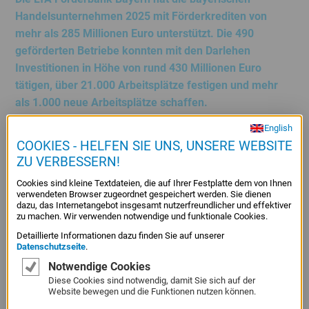
Service
Handelsunternehmen 2025 mit Förderkrediten von
Menü
mehr als 285 Millionen Euro unterstützt. Die 490
Juristisches
geförderten Betriebe konnten mit den Darlehen
Menü
Investitionen in Höhe von rund 430 Millionen Euro
tätigen, über 21.000 Arbeitsplätze festigen und mehr
als 1.000 neue Arbeitsplätze schaffen.
English
COOKIES - HELFEN SIE UNS, UNSERE WEBSITE
„Unsere Förderkredite ermöglichen Investitionen in die
ZU VERBESSERN!
Zukunft, sichern Arbeitsplätze und schaffen neue
Perspektiven für die Handelsbetriebe im Freistaat. Unsere
Cookies sind kleine Textdateien, die auf Ihrer Festplatte dem von Ihnen
verwendeten Browser zugeordnet gespeichert werden. Sie dienen
erfolgreiche Förderbilanz mit dem Handel im letzten Jahr
dazu, das Internetangebot insgesamt nutzerfreundlicher und effektiver
zeigt, dass die Erweiterung unseres Förderangebots mit
zu machen. Wir verwenden notwendige und funktionale Cookies.
deutlich angehobenen Darlehenshöchstbeträgen und
Detaillierte Informationen dazu finden Sie auf unserer
Datenschutzseite
.
erhöhten Haftungsfreistellungen im zurückliegenden
Jahr Früchte trägt. Die Handelsunternehmen in Bayern
Notwendige Cookies
Diese Cookies sind notwendig, damit Sie sich auf der
haben den Großteil unserer Förderdarlehen für
Website bewegen und die Funktionen nutzen können.
Erweiterungs- und Modernisierungsvorhaben, für