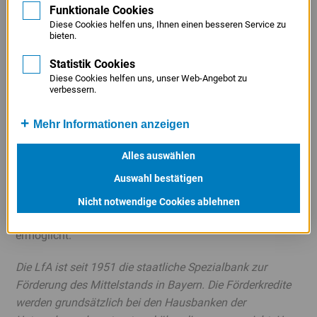
Innovation, Gründung und Nachfolge sowie
Funktionale Cookies
Diese Cookies helfen uns, Ihnen einen besseren Service zu
Betriebsmittelfinanzierungen eingesetzt“, bewertet Dr.
bieten.
Bernhard Schwab, Vorstandvorsitzender der LfA, die
Zahlen.
Statistik Cookies
Diese Cookies helfen uns, unser Web-Angebot zu
verbessern.
Ernst Läuger, Präsident des Handelsverbands Bayern
(HBE), erklärt: „Bayerische Handelsbetriebe müssen in
Mehr Informationen anzeigen
herausfordernden Zeiten und angesichts technologischer
Veränderungen verstärkt auf Innovation und
Alles auswählen
Modernisierung setzen. Die LfA ist ein zuverlässiger
Auswahl bestätigen
Partner, der unseren Unternehmen mit langfristigen
Finanzierungen und Risikoübernahmen
Nicht notwendige Cookies ablehnen
vorausschauende Investitionen in die Zukunft
ermöglicht.“
Die LfA ist seit 1951 die staatliche Spezialbank zur
Förderung des Mittelstands in Bayern. Die Förderkredite
werden grundsätzlich bei den Hausbanken der