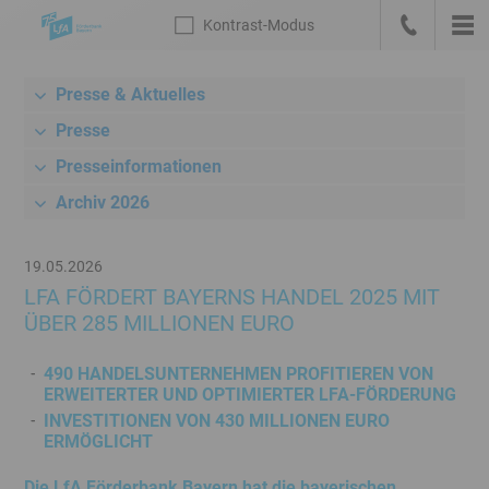
Sprungmarken
Kontrast
-Modus
Die
Kontrast
-
Hau
LfA
Zur
anrufen
Modus
Startseite
Presse & Aktuelles
Meta-
deutsch
Navigation
Presse
mit
Presseinformationen
Suche,
Archiv 2026
Link
zum
Bankenportal
19.05.2026
und
LFA FÖRDERT BAYERNS HANDEL 2025 MIT
Sprachwechsel
ÜBER 285 MILLIONEN EURO
Hauptnavigation
Unternavigation
490 HANDELSUNTERNEHMEN PROFITIEREN VON
ERWEITERTER UND OPTIMIERTER LFA-FÖRDERUNG
Rechner
INVESTITIONEN VON 430 MILLIONEN EURO
/
ERMÖGLICHT
Konditionen
Inhalt
Die LfA Förderbank Bayern hat die bayerischen