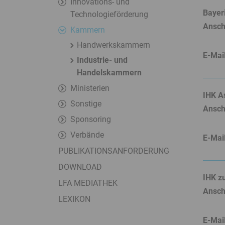
Innovations- und
Service
Bayer
Technologieförderung
Menü
Anschr
Kammern
Juristisches
Handwerkskammern
Menü
E-Mai
Industrie- und
Handelskammern
Ministerien
IHK A
Sonstige
Anschr
Sponsoring
Verbände
E-Mai
PUBLIKATIONSANFORDERUNG
DOWNLOAD
IHK z
LFA MEDIATHEK
Anschr
LEXIKON
E-Mai