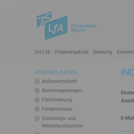
Sprungmarken
Kontrast
-
Modus
Meta-
Navigation
mit
Suche,
Die LfA
Förderangebote
Beratung
Karriere
Zur
Link
Startseite
zum
deutsch
IN
Bankenportal
ADRESSEN & LINKS
und
Außenwirtschaft
Sprachwechsel
Bezirksregierungen
Deuts
Hauptnavigation
Filmförderung
Anschr
Unternavigation
Rechner
Förderinstitute
/
E-Mai
Gründungs- und
Konditionen
Mittelstandsportale
Inhalt