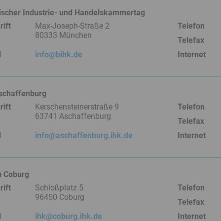
ischer Industrie- und Handelskammertag
ift
Max-Joseph-Straße 2
Telefon
80333 München
Telefax
l
info@bihk.de
Internet
schaffenburg
ift
Kerschensteinerstraße 9
Telefon
63741 Aschaffenburg
Telefax
l
info@aschaffenburg.ihk.de
Internet
u Coburg
ift
Schloßplatz 5
Telefon
96450 Coburg
Telefax
l
ihk@coburg.ihk.de
Internet