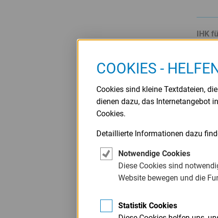
IHK f
Anschr
COOKIES - HELFE
E-Mai
Cookies sind kleine Textdateien, di
dienen dazu, das Internetangebot i
IHK f
Cookies.
Anschr
Detaillierte Informationen dazu fin
Notwendige Cookies
E-Mai
Diese Cookies sind notwendig
Website bewegen und die Fu
IHK N
Statistik Cookies
Anschr
Diese Cookies helfen uns, u