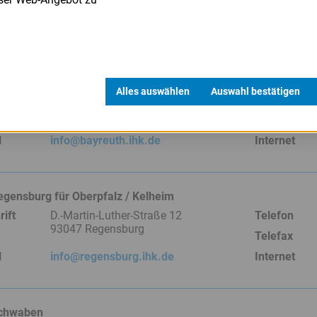
Telefax
l
kundenservice@nuernberg.ihk.de
Internet
ür Oberfranken Bayreuth
Alles auswählen
Auswahl bestätigen
ift
Bahnhofstr. 25
Telefon
95444 Bayreuth
Telefax
l
info@bayreuth.ihk.de
Internet
egensburg für Oberpfalz / Kelheim
ift
D.-Martin-Luther-Straße 12
Telefon
93047 Regensburg
Telefax
l
info@regensburg.ihk.de
Internet
chwaben