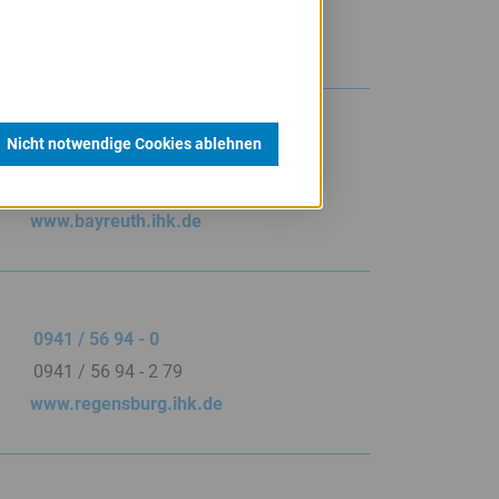
0911 / 13 354 1335
www.nuernberg.ihk.de
Nicht notwendige Cookies ablehnen
0921 / 88 6 - 0
0921 / 886 - 92 99
www.bayreuth.ihk.de
0941 / 56 94 - 0
0941 / 56 94 - 2 79
www.regensburg.ihk.de