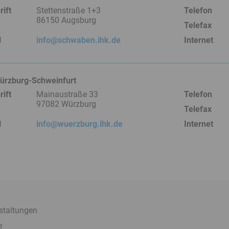
ift
Stettenstraße 1+3
Telefon
86150 Augsburg
Telefax
l
info@schwaben.ihk.de
Internet
ürzburg-Schweinfurt
ift
Mainaustraße 33
Telefon
97082 Würzburg
Telefax
l
info@wuerzburg.ihk.de
Internet
staltungen
e