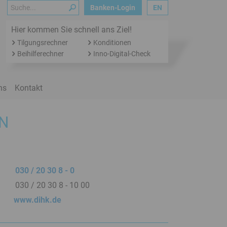
Suche
Banken-Login
EN
Hier kommen Sie schnell ans Ziel!
Tilgungsrechner
Konditionen
Beihilferechner
Inno-Digital-Check
ns
Kontakt
N
030 / 20 30 8 - 0
030 / 20 30 8 - 10 00
www.dihk.de