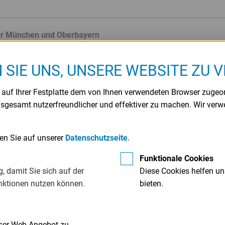
ür München und Oberbayern
ift
Max-Joseph-Straße 2
Telefon
80333 München
Telefax
N SIE UNS, UNSERE WEBSITE ZU 
l
info@muenchen.ihk.de
Internet
e auf Ihrer Festplatte dem von Ihnen verwendeten Browser zugeo
nsgesamt nutzerfreundlicher und effektiver zu machen. Wir ver
ür Niederbayern in Passau
ift
Nibelungenstraße 15
Telefon
den Sie auf unserer
Datenschutzseite
.
94032 Passau
Telefax
Funktionale Cookies
l
ihk@passau.ihk.de
Internet
, damit Sie sich auf der
Diese Cookies helfen un
nktionen nutzen können.
bieten.
ürnberg für Mittelfranken
ift
Hauptmarkt 25-27
Telefon
90403 Nürnberg
nser Web-Angebot zu