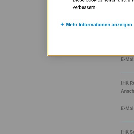
verbessern.
E-Mai
Mehr Informationen anzeigen
IHK f
Anschr
E-Mai
IHK R
Anschr
E-Mai
IHK S