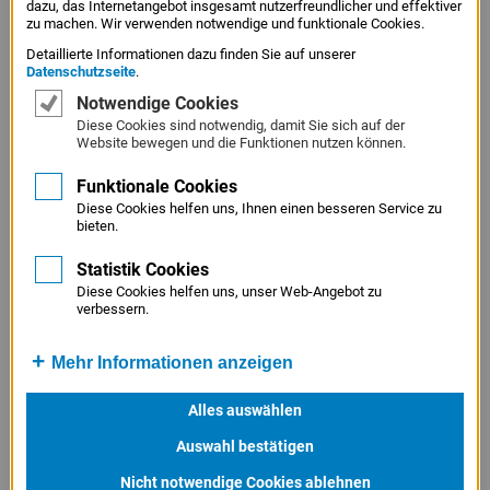
dazu, das Internetangebot insgesamt nutzerfreundlicher und effektiver
Service
zu machen. Wir verwenden notwendige und funktionale Cookies.
Bei einer Haftungsfreistellung wird die Hausbank des
Menü
Detaillierte Informationen dazu finden Sie auf unserer
Darlehensnehmers in Höhe des im jeweiligen
Juristisches
Datenschutzseite
.
Förderprogramm haftungsfreigestellten Darlehensanteils
Menü
Notwendige Cookies
von ihrem Risiko freigestellt. Durch das gesunkene Risiko
Diese Cookies sind notwendig, damit Sie sich auf der
Website bewegen und die Funktionen nutzen können.
der Hausbank steigt deren Bereitschaft, Förderkredite an
Antragssteller weiterzuleiten, die zwar keine ausreichende
Funktionale Cookies
Sicherheiten
wohl aber ein tragfähiges Geschäftsmodell
Diese Cookies helfen uns, Ihnen einen besseren Service zu
bieten.
haben. Somit hilft das Instrument der
Haftungsfreistellung
dabei, auch Antragssteller zu
Statistik Cookies
fördern, die sonst nicht von einem Förderkredit profitiert
Diese Cookies helfen uns, unser Web-Angebot zu
verbessern.
hätten. Die Rückzahlungsverpflichtung bleibt dabei
jedoch für den Darlehensnehmer in vollem Umfang
Mehr Informationen anzeigen
bestehen. Die LfA Förderbank Bayern kann in fast allen
Darlehensprodukten Haftungsfreistellungen
Alles auswählen
übernehmen. Siehe auch Merkblatt
Haftungsfreistellung
Auswahl bestätigen
"HaftungPlus"
.
Nicht notwendige Cookies ablehnen