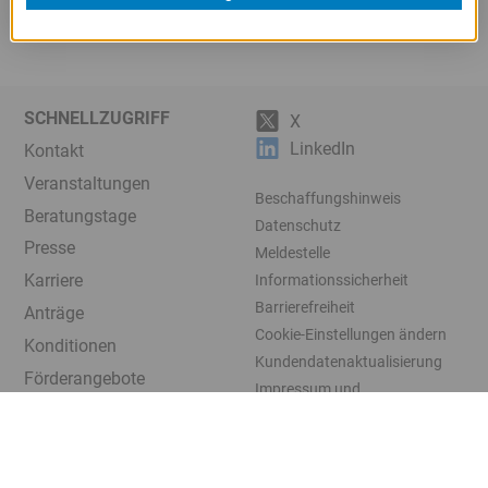
SCHNELLZUGRIFF
X
LinkedIn
Kontakt
Veranstaltungen
Beschaffungshinweis
Beratungstage
Datenschutz
Presse
Meldestelle
Karriere
Informationssicherheit
Barrierefreiheit
Anträge
Cookie-Einstellungen ändern
Konditionen
Kundendatenaktualisierung
Förderangebote
Impressum und
Beratung
Rechtshinweise
Download
© 2005-2026
LfA Förderbank
Bayern